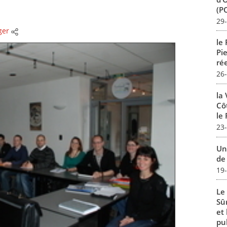
(P
29
ger
le
Pi
rée
26
la 
Cô
le 
23
Un
de 
19
Le
Sû
et
pub