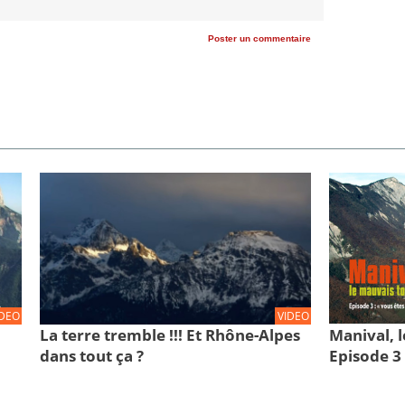
Poster un commentaire
IDEO
VIDEO
La terre tremble !!! Et Rhône-Alpes
Manival, l
dans tout ça ?
Episode 3