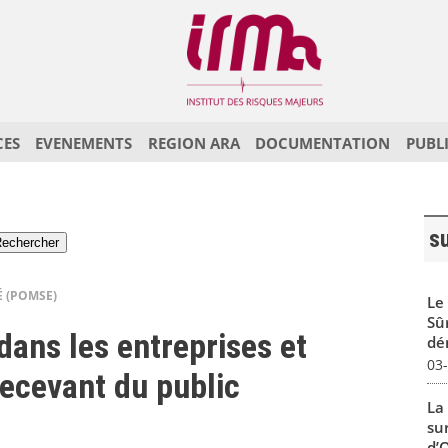
CES
EVENEMENTS
REGION ARA
DOCUMENTATION
PUBL
s
É (POMSE)
Le
Sû
dans les entreprises et
dé
03
recevant du public
La
sur
d’