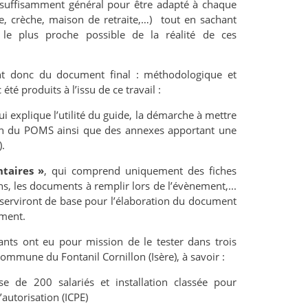
er suffisamment général pour être adapté à chaque
e, crèche, maison de retraite,…) tout en sachant
 le plus proche possible de la réalité de ces
nt donc du document final : méthodologique et
é produits à l’issu de ce travail :
i explique l’utilité du guide, la démarche à mettre
tion du POMS ainsi que des annexes apportant une
).
taires »
, qui comprend uniquement des fiches
ns, les documents à remplir lors de l’évènement,...
 serviront de base pour l’élaboration du document
ement.
iants ont eu pour mission de le tester dans trois
commune du Fontanil Cornillon (Isère), à savoir :
ise de 200 salariés et installation classée pour
autorisation (ICPE)