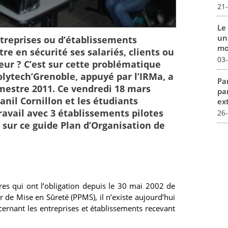
21
Le 
un
reprises ou d’établissements
mo
re en sécurité ses salariés, clients ou
03
eur ? C’est sur cette problématique
olytech’Grenoble, appuyé par l’IRMa, a
Par
emestre 2011. Ce vendredi 18 mars
pa
anil Cornillon et les étudiants
ex
avail avec 3 établissements pilotes
26
sur ce guide Plan d’Organisation de
ires qui ont l’obligation depuis le 30 mai 2002 de
r de Mise en Sûreté (PPMS), il n’existe aujourd’hui
ernant les entreprises et établissements recevant