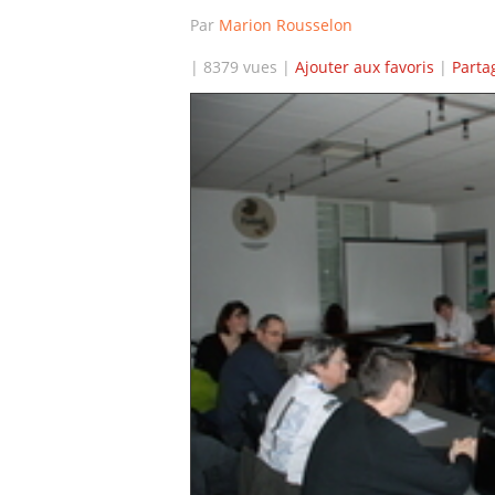
Par
Marion Rousselon
| 8379 vues |
Ajouter aux favoris
|
Parta