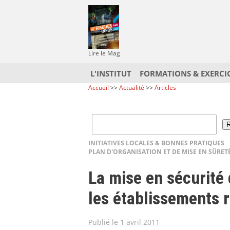
Lire le Mag
L'INSTITUT
FORMATIONS & EXERCI
Accueil
>>
Actualité
>>
Articles
INITIATIVES LOCALES & BONNES PRATIQUES
PLAN D'ORGANISATION ET DE MISE EN SÛRET
La mise en sécurité 
les établissements 
Publié le 1 avril 2011