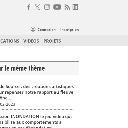
|
Connexion
Inscription
ICATIONS
VIDEOS
PROJETS
ur le même thème
de Source : des créations artistiques
ur repenser notre rapport au fleuve
ône...
-02-2023
ssion INONDATION le jeu vidéo qui
nsibilise aux comportements à
opter en cas d’inondation...