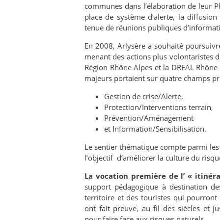
communes dans l’élaboration de leur 
place de système d’alerte, la diffusio
tenue de réunions publiques d’informat
En 2008, Arlysère a souhaité poursuivre
menant des actions plus volontaristes d
Région Rhône Alpes et la DREAL Rhône A
majeurs portaient sur quatre champs pr
Gestion de crise/Alerte,
Protection/Interventions terrain,
Prévention/Aménagement
et Information/Sensibilisation.
Le sentier thématique compte parmi le
l’objectif d’améliorer la culture du risque
La vocation première de l’ « itinér
support pédagogique à destination des
territoire et des touristes qui pourront
ont fait preuve, au fil des siècles et 
pour faire face aux risques naturels.