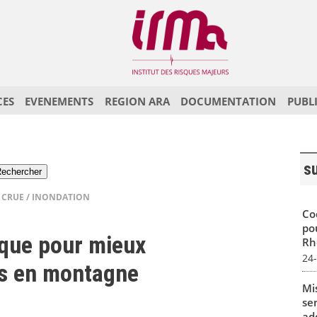
CES
EVENEMENTS
REGION ARA
DOCUMENTATION
PUBL
s
|
CRUE / INONDATION
Co
po
ique pour mieux
Rh
24
es en montagne
Mi
se
ad