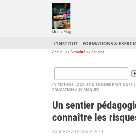
Lire le Mag
L'INSTITUT
FORMATIONS & EXERCI
Accueil
>>
Actualité
>>
Articles
INITIATIVES LOCALES & BONNES PRATIQUES
EDUCATION AUX RISQUES
Un sentier pédagog
connaître les risqu
Publié le 20 octobre 2011