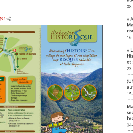
08
ger
« 
Ma
ris
16
« L
Hi
et 
23
(U
au
15
Ma
sé
l’
04