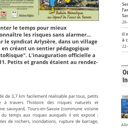
Sen
l’a
Sa
26
emonter le temps pour mieux
onnaître les risques sans alarmer...
Il 
à c
ar le syndicat Arlysère, dans un village
22
 en créant un sentier pédagogique
stoRisque". L'inauguration officielle a
11. Petits et grands étaient au rendez-
Ou
I
e de 3,7 km facilement réalisable par tous, petits
à travers l'histoire des risques naturels et
gne savoyard, Tours-en-Savoie (commune voisine
fil du temps aux risques auxquels il est exposé :
utes de rochers, inondations, rupture de barrage,
Ali