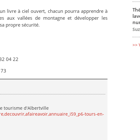
Thè
n livre à ciel ouvert, chacun pourra apprendre à
lav
ues aux vallées de montagne et développer les
num
a propre sécurité.
Suz
>> 
 32 04 22
 73
e tourisme d'Albertville
ire,decouvrir,afaireavoir,annuaire_i59_p6-tours-en-