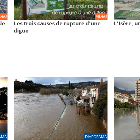
IDEO
VIDEO
de
Les trois causes de rupture d'une
L'Isère, u
digue
AMA
DIAPORAMA