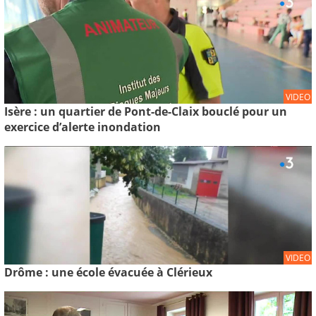
VIDEO
Isère : un quartier de Pont-de-Claix bouclé pour un
exercice d’alerte inondation
VIDEO
Drôme : une école évacuée à Clérieux