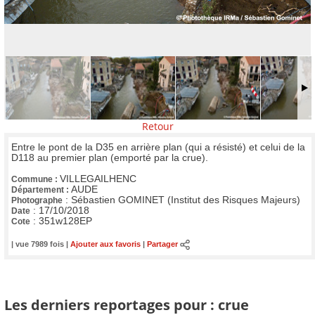
Retour
Entre le pont de la D35 en arrière plan (qui a résisté) et celui de la
D118 au premier plan (emporté par la crue).
VILLEGAILHENC
Commune :
AUDE
Département :
:
Sébastien GOMINET (Institut des Risques Majeurs)
Photographe
:
17/10/2018
Date
:
351w128EP
Cote
| vue 7989 fois |
Ajouter aux favoris
|
Partager
Les derniers reportages pour : crue