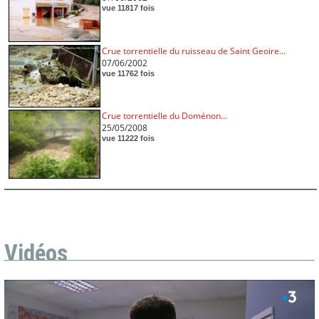
vue 11817 fois
Crue torrentielle du ruisseau de Saint Geoire...
07/06/2002
vue 11762 fois
Crue torrentielle du Doménon...
25/05/2008
vue 11222 fois
Vidéos