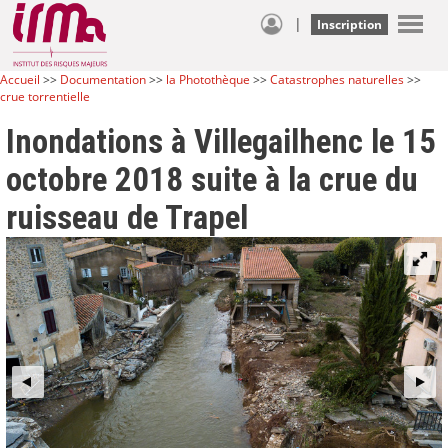
|
Inscription
Accueil
>>
Documentation
>>
la Photothèque
>>
Catastrophes naturelles
>>
crue torrentielle
Inondations à Villegailhenc le 15
octobre 2018 suite à la crue du
ruisseau de Trapel