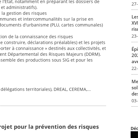
s de l'État, notamment en préparant les dossiers de
27
et administratifs).
 la gestion des risques
Le
 communes et intercommunalités sur la prise en
XVI
 documents d'urbanisme (PLU, cartes communales)
ris
23
tion de la connaissance des risques
 construire, déclarations préalables) et les projets
orter à connaissance » destinés aux collectivités, et
Ép
ent Départemental des Risques Majeurs (DDRM).
20
ensemble des productions sous SIG et pour les
av
22
Me
sol
 délégations territoriales), DREAL, CEREMA,...
des
03
rojet pour la prévention des risques
Déc