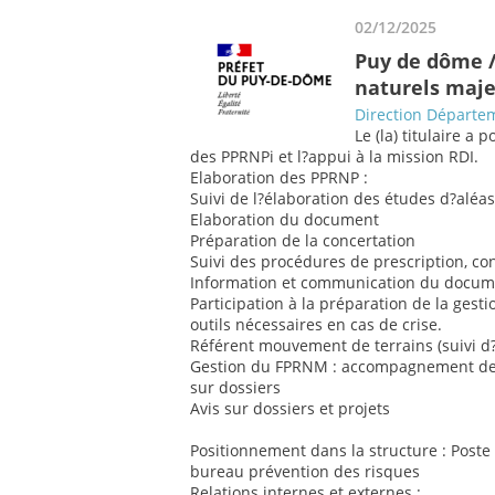
02/12/2025
Puy de dôme /
naturels maj
Direction Départem
Le (la) titulaire a 
des PPRNPi et l?appui à la mission RDI.
Elaboration des PPRNP :
Suivi de l?élaboration des études d?aléa
Elaboration du document
Préparation de la concertation
Suivi des procédures de prescription, c
Information et communication du docume
Participation à la préparation de la ges
outils nécessaires en cas de crise.
Référent mouvement de terrains (suivi 
Gestion du FPRNM : accompagnement des c
sur dossiers
Avis sur dossiers et projets
Positionnement dans la structure : Post
bureau prévention des risques
Relations internes et externes :