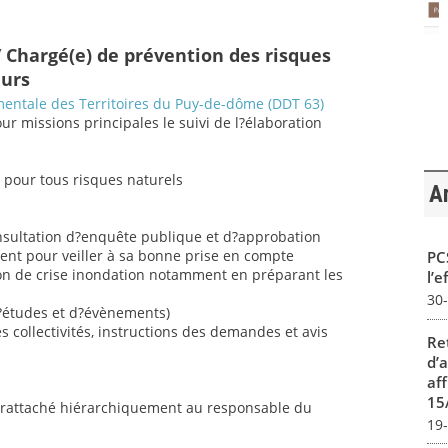
 Chargé(e) de prévention des risques
eurs
entale des Territoires du Puy-de-dôme (DDT 63)
pour missions principales le suivi de l?élaboration
s pour tous risques naturels
Ar
onsultation d?enquête publique et d?approbation
nt pour veiller à sa bonne prise en compte
PCS
tion de crise inondation notamment en préparant les
l’e
30
d?études et d?évènements)
ollectivités, instructions des demandes et avis
Re
d’
aff
15
e rattaché hiérarchiquement au responsable du
19