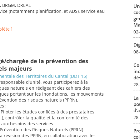
s, BRGM, DREAL
Un
vice (notamment planification, et ADS), service eau
co
ge
Mar
plète ]
02
Dig
08
gé/chargée de la prévention des
Co
els majeurs
in
entale des Territoires du Cantal (DDT 15)
dév
responsable d'unité, vous participerez à la
28
ques naturels en rédigeant des cahiers des
iques portant sur les inondations, les mouvements
La
révention des risques naturels (PPRN).
pou
es :
d’a
Piloter les études confiées à des prestataires
28
.), contrôler la qualité et la conformité des
t aux besoins des services.
e Prévention des Risques Naturels (PPRN)
Pro
la révision des PPRN, en collaboration avec les
col