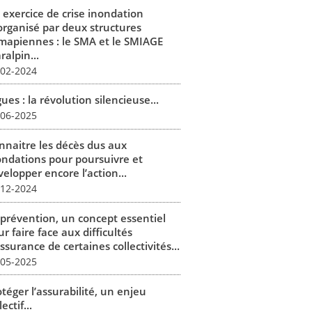
 exercice de crise inondation
organisé par deux structures
mapiennes : le SMA et le SMIAGE
alpin...
-02-2024
ues : la révolution silencieuse...
-06-2025
nnaitre les décès dus aux
ondations pour poursuivre et
elopper encore l’action...
-12-2024
 prévention, un concept essentiel
r faire face aux difficultés
ssurance de certaines collectivités...
-05-2025
téger l’assurabilité, un enjeu
lectif...