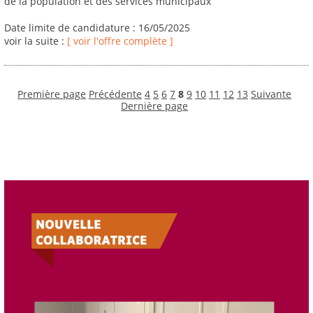
de la population et des services municipaux
Date limite de candidature : 16/05/2025
voir la suite :
[ voir l'offre complète ]
Première page
Précédente
4
5
6
7
8
9
10
11
12
13
Suivante
Dernière page