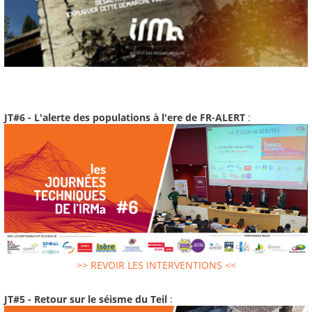
JT#6 - L'alerte des populations à l'ere de FR-ALERT
:
>> REVOIR LES INTERVENTIONS <<
JT#5 - Retour sur le séisme du Teil
: