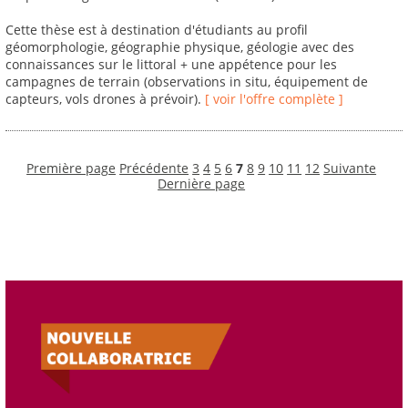
Cette thèse est à destination d'étudiants au profil
géomorphologie, géographie physique, géologie avec des
connaissances sur le littoral + une appétence pour les
campagnes de terrain (observations in situ, équipement de
capteurs, vols drones à prévoir).
[ voir l'offre complète ]
Première page
Précédente
3
4
5
6
7
8
9
10
11
12
Suivante
Dernière page