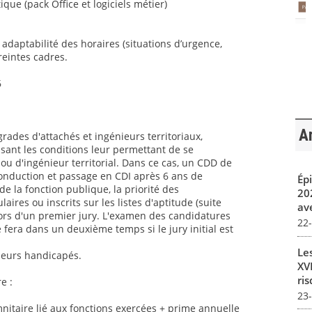
ique (pack Office et logiciels métier)
t adaptabilité des horaires (situations d’urgence,
reintes cadres.
6
Ar
grades d'attachés et ingénieurs territoriaux,
sant les conditions leur permettant de se
ou d'ingénieur territorial. Dans ce cas, un CDD de
conduction et passage en CDI après 6 ans de
Ép
 la fonction publique, la priorité des
20
aires ou inscrits sur les listes d'aptitude (suite
av
ors d'un premier jury. L'examen des candidatures
22
 fera dans un deuxième temps si le jury initial est
Le
lleurs handicapés.
XVI
ris
e :
23
itaire lié aux fonctions exercées + prime annuelle