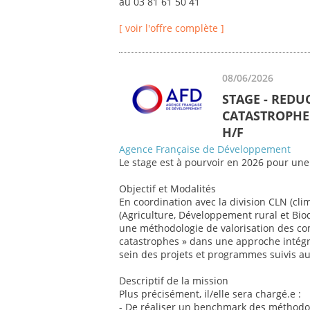
au 03 81 61 50 41
[ voir l'offre complète ]
08/06/2026
STAGE - REDU
CATASTROPHE 
H/F
Agence Française de Développement
Le stage est à pourvoir en 2026 pour une
Objectif et Modalités
En coordination avec la division CLN (cli
(Agriculture, Développement rural et Biod
une méthodologie de valorisation des co
catastrophes » dans une approche intégr
sein des projets et programmes suivis au 
Descriptif de la mission
Plus précisément, il/elle sera chargé.e :
- De réaliser un benchmark des méthodol