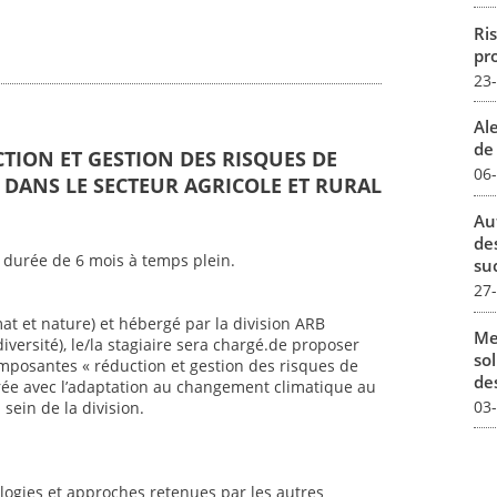
Ris
pro
23
Al
de 
CTION ET GESTION DES RISQUES DE
06
DANS LE SECTEUR AGRICOLE ET RURAL
Au
de
 durée de 6 mois à temps plein.
su
27
mat et nature) et hébergé par la division ARB
Me
iversité), le/la stagiaire sera chargé.de proposer
sol
mposantes « réduction et gestion des risques de
des
ée avec l’adaptation au changement climatique au
03
sein de la division.
ogies et approches retenues par les autres