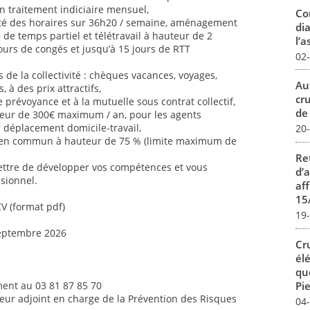
n traitement indiciaire mensuel,
Co
ilité des horaires sur 36h20 / semaine, aménagement
dia
é de temps partiel et télétravail à hauteur de 2
l’a
jours de congés et jusqu’à 15 jours de RTT
02
de la collectivité : chèques vacances, voyages,
Au
s, à des prix attractifs,
cr
 prévoyance et à la mutuelle sous contrat collectif,
de
uteur de 300€ maximum / an, pour les agents
ur déplacement domicile-travail,
20
 en commun à hauteur de 75 % (limite maximum de
Re
ettre de développer vos compétences et vous
d’
sionnel.
aff
15
CV (format pdf)
19
septembre 2026
Cr
él
qu
Pie
ent au 03 81 87 85 70
teur adjoint en charge de la Prévention des Risques
04