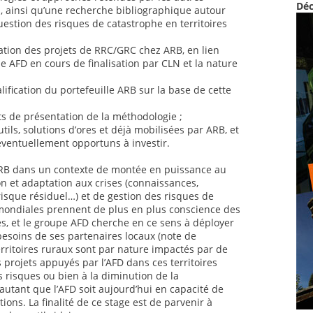
Déc
al, ainsi qu’une recherche bibliographique autour
uestion des risques de catastrophe en territoires
ation des projets de RRC/GRC chez ARB, en lien
 AFD en cours de finalisation par CLN et la nature
lification du portefeuille ARB sur la base de cette
ts de présentation de la méthodologie ;
utils, solutions d’ores et déjà mobilisées par ARB, et
éventuellement opportuns à investir.
 ARB dans un contexte de montée en puissance au
n et adaptation aux crises (connaissances,
risque résiduel…) et de gestion des risques de
mondiales prennent de plus en plus conscience des
es, et le groupe AFD cherche en ce sens à déployer
 besoins de ses partenaires locaux (note de
rritoires ruraux sont par nature impactés par de
 projets appuyés par l’AFD dans ces territoires
s risques ou bien à la diminution de la
autant que l’AFD soit aujourd’hui en capacité de
ions. La finalité de ce stage est de parvenir à