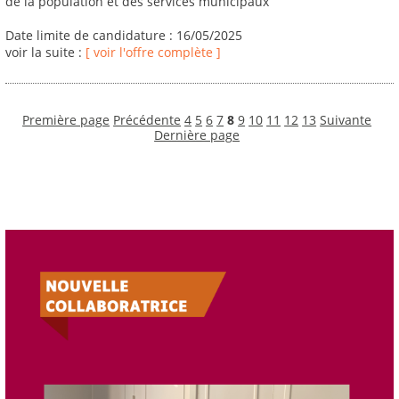
de la population et des services municipaux
Date limite de candidature : 16/05/2025
voir la suite :
[ voir l'offre complète ]
Première page
Précédente
4
5
6
7
8
9
10
11
12
13
Suivante
Dernière page