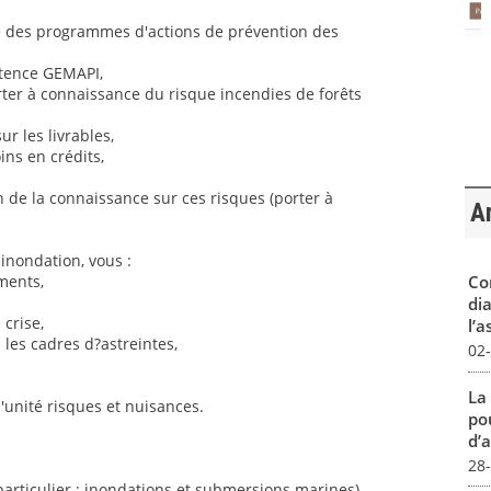
ge des programmes d'actions de prévention des
tence GEMAPI,
ter à connaissance du risque incendies de forêts
ur les livrables,
ins en crédits,
n de la connaissance sur ces risques (porter à
Ar
inondation, vous :
Co
ments,
dia
 crise,
l’a
z les cadres d?astreintes,
02
La
'unité risques et nuisances.
pou
d’a
28
articulier : inondations et submersions marines)