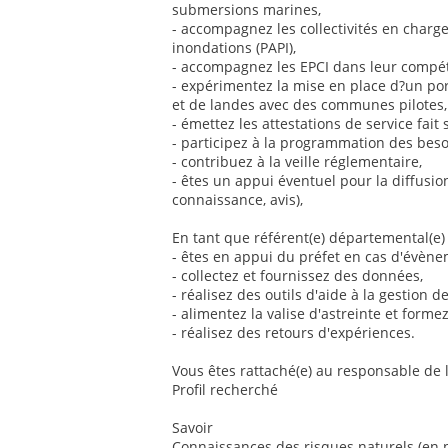
submersions marines,
- accompagnez les collectivités en char
inondations (PAPI),
- accompagnez les EPCI dans leur compé
- expérimentez la mise en place d?un por
et de landes avec des communes pilotes,
- émettez les attestations de service fait s
- participez à la programmation des beso
- contribuez à la veille réglementaire,
- êtes un appui éventuel pour la diffusio
connaissance, avis),
En tant que référent(e) départemental(e) 
- êtes en appui du préfet en cas d'évène
- collectez et fournissez des données,
- réalisez des outils d'aide à la gestion de
- alimentez la valise d'astreinte et forme
- réalisez des retours d'expériences.
Vous êtes rattaché(e) au responsable de l
Profil recherché
Savoir
Connaissances des risques naturels (en p