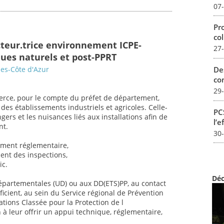
07
Pro
col
cteur.trice environnement ICPE-
27
ques naturels et post-PPRT
De
es-Côte d'Azur
con
29
exerce, pour le compte du préfet de département,
es établissements industriels et agricoles. Celle-
PCS
ngers et les nuisances liés aux installations afin de
l’e
nt.
30
ement réglementaire,
ment des inspections,
ic.
Déc
départementales (UD) ou aux DD(ETS)PP, au contact
ficient, au sein du Service régional de Prévention
ations Classée pour la Protection de l
 à leur offrir un appui technique, réglementaire,