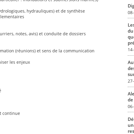
Dig
ydrologiques, hydrauliques) et de synthèse
08
glementaires
Le
du
urriers, notes, avis) et conduite de dossiers
qu
pré
14
nimation (réunions) et sens de la communication
Au
iser les enjeux
de
su
27
é
Al
de 
06
et continue
Dé
un
re