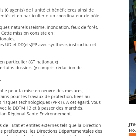
s (6 agents) de l unité et bénéficierez ainsi de
tés et en particulier d un coordinateur de pôle.
ues naturels (séisme, inondation, feux de forêt,
. Cette mission consiste en :
ionales,
des UD et DD(ets)PP avec synthèse, instruction et
 en particulier (GT nationaux)
 certains dossiers (y compris rédaction de
.
nal.e pour la mise en oeuvre des mesures,
s pour les travaux de protection, liées au
 risques technologiques (PPRT). A cet égard, vous
avec la DDTM 13 et à passer des marchés.
Plan Régional Santé Environnement.
JT#
de l État et entités externes tels que la Direction
FR
es préfectures, les Directions Départementales des