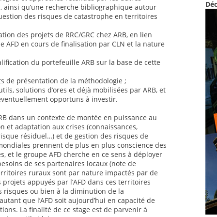
Déc
al, ainsi qu’une recherche bibliographique autour
uestion des risques de catastrophe en territoires
ation des projets de RRC/GRC chez ARB, en lien
 AFD en cours de finalisation par CLN et la nature
lification du portefeuille ARB sur la base de cette
ts de présentation de la méthodologie ;
utils, solutions d’ores et déjà mobilisées par ARB, et
éventuellement opportuns à investir.
 ARB dans un contexte de montée en puissance au
n et adaptation aux crises (connaissances,
risque résiduel…) et de gestion des risques de
mondiales prennent de plus en plus conscience des
es, et le groupe AFD cherche en ce sens à déployer
 besoins de ses partenaires locaux (note de
rritoires ruraux sont par nature impactés par de
 projets appuyés par l’AFD dans ces territoires
s risques ou bien à la diminution de la
autant que l’AFD soit aujourd’hui en capacité de
ions. La finalité de ce stage est de parvenir à