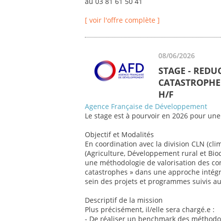
au 03 81 61 50 41
[ voir l'offre complète ]
08/06/2026
STAGE - REDU
CATASTROPHE 
H/F
Agence Française de Développement
Le stage est à pourvoir en 2026 pour une
Objectif et Modalités
En coordination avec la division CLN (cli
(Agriculture, Développement rural et Biod
une méthodologie de valorisation des co
catastrophes » dans une approche intégr
sein des projets et programmes suivis au 
Descriptif de la mission
Plus précisément, il/elle sera chargé.e :
- De réaliser un benchmark des méthodol