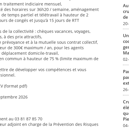
n traitement indiciaire mensuel,
Au
ilité des horaires sur 36h20 / semaine, aménagement
cr
é de temps partiel et télétravail à hauteur de 2
de
jours de congés et jusqu’à 15 jours de RTT
20
de la collectivité : chèques vacances, voyages,
Un
s, à des prix attractifs,
co
 prévoyance et à la mutuelle sous contrat collectif,
ge
uteur de 300€ maximum / an, pour les agents
Mar
ur déplacement domicile-travail,
 en commun à hauteur de 75 % (limite maximum de
02
ettre de développer vos compétences et vous
Par
sionnel.
pa
ex
CV (format pdf)
26
septembre 2026
Cr
él
qu
Pie
ent au 03 81 87 85 70
teur adjoint en charge de la Prévention des Risques
04