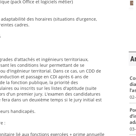
ique (pack Office et logiciels métier)
t adaptabilité des horaires (situations d’urgence,
reintes cadres.
6
Ar
grades d'attachés et ingénieurs territoriaux,
sant les conditions leur permettant de se
ou d'ingénieur territorial. Dans ce cas, un CDD de
conduction et passage en CDI après 6 ans de
Co
 la fonction publique, la priorité des
dia
aires ou inscrits sur les listes d'aptitude (suite
l’a
ors d'un premier jury. L'examen des candidatures
02
 fera dans un deuxième temps si le jury initial est
Pou
lleurs handicapés.
d’
ada
e :
03
itaire lié aux fonctions exercées + prime annuelle