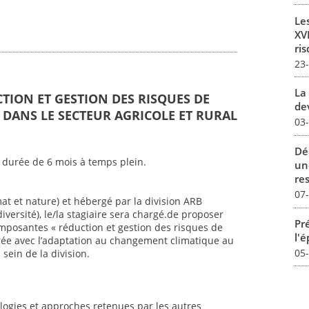
Le
XVI
ris
23
La 
CTION ET GESTION DES RISQUES DE
dev
DANS LE SECTEUR AGRICOLE ET RURAL
03
Dé
 durée de 6 mois à temps plein.
un
re
07
mat et nature) et hébergé par la division ARB
iversité), le/la stagiaire sera chargé.de proposer
Pré
mposantes « réduction et gestion des risques de
l'
ée avec l’adaptation au changement climatique au
05
sein de la division.
ogies et approches retenues par les autres