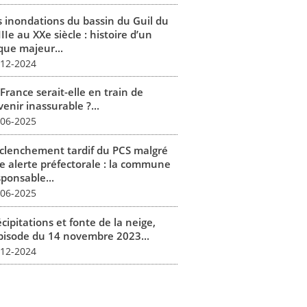
s inondations du bassin du Guil du
IIe au XXe siècle : histoire d’un
que majeur...
-12-2024
France serait-elle en train de
enir inassurable ?...
-06-2025
clenchement tardif du PCS malgré
e alerte préfectorale : la commune
sponsable...
-06-2025
cipitations et fonte de la neige,
épisode du 14 novembre 2023...
-12-2024