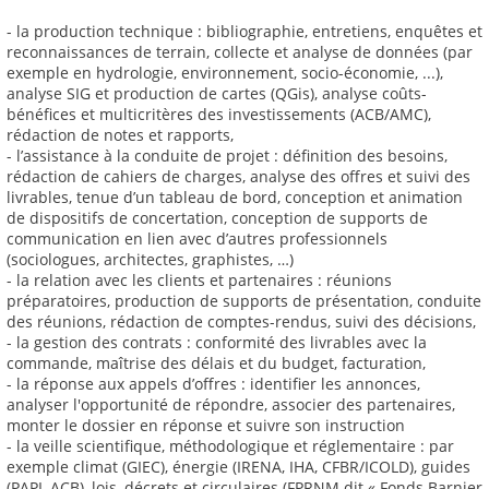
- la production technique : bibliographie, entretiens, enquêtes et
reconnaissances de terrain, collecte et analyse de données (par
exemple en hydrologie, environnement, socio-économie, ...),
analyse SIG et production de cartes (QGis), analyse coûts-
bénéfices et multicritères des investissements (ACB/AMC),
rédaction de notes et rapports,
- l’assistance à la conduite de projet : définition des besoins,
rédaction de cahiers de charges, analyse des offres et suivi des
livrables, tenue d’un tableau de bord, conception et animation
de dispositifs de concertation, conception de supports de
communication en lien avec d’autres professionnels
(sociologues, architectes, graphistes, …)
- la relation avec les clients et partenaires : réunions
préparatoires, production de supports de présentation, conduite
des réunions, rédaction de comptes-rendus, suivi des décisions,
- la gestion des contrats : conformité des livrables avec la
commande, maîtrise des délais et du budget, facturation,
- la réponse aux appels d’offres : identifier les annonces,
analyser l'opportunité de répondre, associer des partenaires,
monter le dossier en réponse et suivre son instruction
- la veille scientifique, méthodologique et réglementaire : par
exemple climat (GIEC), énergie (IRENA, IHA, CFBR/ICOLD), guides
(PAPI, ACB), lois, décrets et circulaires (FPRNM dit « Fonds Barnier