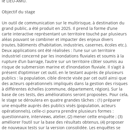
le LIEU-AMU.
Objectif du stage
Un outil de communication sur le multirisque, à destination du
grand public, a été produit en 2025. Il prend la forme d’une
carte interactive représentant un territoire touché par plusieurs
aléas pouvant se combiner et impacter des enjeux divers
(routes, bâtiments d’habitation, industries, casernes, écoles etc.).
Deux applications ont été réalisées : l’une sur un territoire
industriel concerné par les inondations fluviales et soumis à la
rupture d’un barrage, l’autre sur un territoire côtier soumis au
risque de submersion marine et d’inondation fluviale. Il s’agit à
présent d’optimiser cet outil, en le testant auprès de plusieurs
publics : la population, cible directe visée par cet outil ainsi que
des acteurs opérationnels impliqués dans la gestion des risques
à différentes échelles (commune, département, région). Sur la
base de ces tests, des améliorations seront proposées. Pour cela,
le stage se déroulera en quatre grandes tâches : (1) préparer
une enquête auprès des publics visés (population, acteurs
opérationnels), celle-ci pourra prendre plusieurs formes :
questionnaire, interviews, atelier, (2) mener cette enquête ; (3)
améliorer l’outil sur la base des résultats obtenus, (4) proposer
de nouveaux tests sur la version consolidée. Les enquêtes se