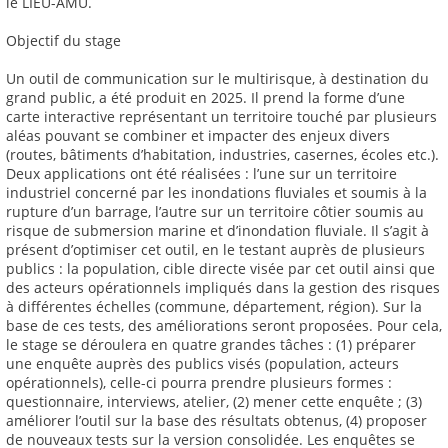
le LIEU-AMU.
Objectif du stage
Un outil de communication sur le multirisque, à destination du
grand public, a été produit en 2025. Il prend la forme d’une
carte interactive représentant un territoire touché par plusieurs
aléas pouvant se combiner et impacter des enjeux divers
(routes, bâtiments d’habitation, industries, casernes, écoles etc.).
Deux applications ont été réalisées : l’une sur un territoire
industriel concerné par les inondations fluviales et soumis à la
rupture d’un barrage, l’autre sur un territoire côtier soumis au
risque de submersion marine et d’inondation fluviale. Il s’agit à
présent d’optimiser cet outil, en le testant auprès de plusieurs
publics : la population, cible directe visée par cet outil ainsi que
des acteurs opérationnels impliqués dans la gestion des risques
à différentes échelles (commune, département, région). Sur la
base de ces tests, des améliorations seront proposées. Pour cela,
le stage se déroulera en quatre grandes tâches : (1) préparer
une enquête auprès des publics visés (population, acteurs
opérationnels), celle-ci pourra prendre plusieurs formes :
questionnaire, interviews, atelier, (2) mener cette enquête ; (3)
améliorer l’outil sur la base des résultats obtenus, (4) proposer
de nouveaux tests sur la version consolidée. Les enquêtes se