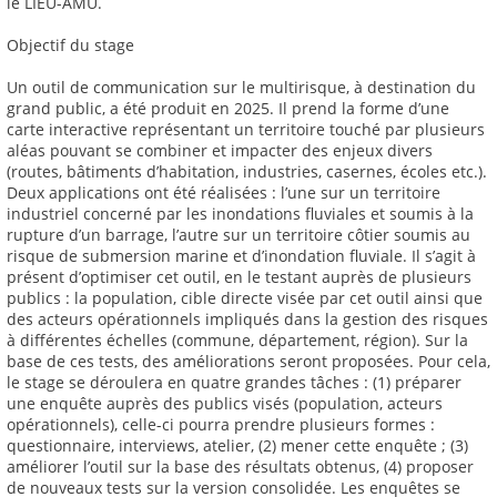
le LIEU-AMU.
Objectif du stage
Un outil de communication sur le multirisque, à destination du
grand public, a été produit en 2025. Il prend la forme d’une
carte interactive représentant un territoire touché par plusieurs
aléas pouvant se combiner et impacter des enjeux divers
(routes, bâtiments d’habitation, industries, casernes, écoles etc.).
Deux applications ont été réalisées : l’une sur un territoire
industriel concerné par les inondations fluviales et soumis à la
rupture d’un barrage, l’autre sur un territoire côtier soumis au
risque de submersion marine et d’inondation fluviale. Il s’agit à
présent d’optimiser cet outil, en le testant auprès de plusieurs
publics : la population, cible directe visée par cet outil ainsi que
des acteurs opérationnels impliqués dans la gestion des risques
à différentes échelles (commune, département, région). Sur la
base de ces tests, des améliorations seront proposées. Pour cela,
le stage se déroulera en quatre grandes tâches : (1) préparer
une enquête auprès des publics visés (population, acteurs
opérationnels), celle-ci pourra prendre plusieurs formes :
questionnaire, interviews, atelier, (2) mener cette enquête ; (3)
améliorer l’outil sur la base des résultats obtenus, (4) proposer
de nouveaux tests sur la version consolidée. Les enquêtes se