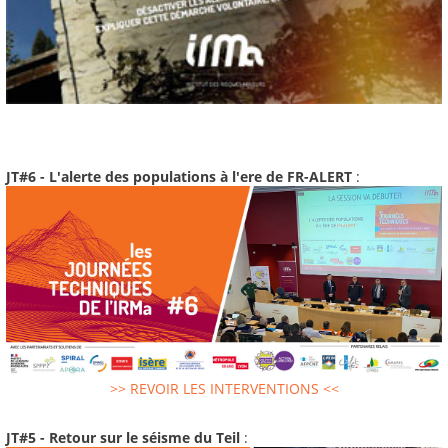
JT#6 - L'alerte des populations à l'ere de FR-ALERT
:
>> REVOIR LES INTERVENTIONS <<
JT#5 - Retour sur le séisme du Teil
: