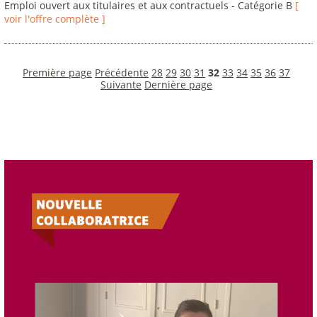
Emploi ouvert aux titulaires et aux contractuels - Catégorie B
[
voir l'offre complète ]
Première page
Précédente
28
29
30
31
32
33
34
35
36
37
Suivante
Dernière page