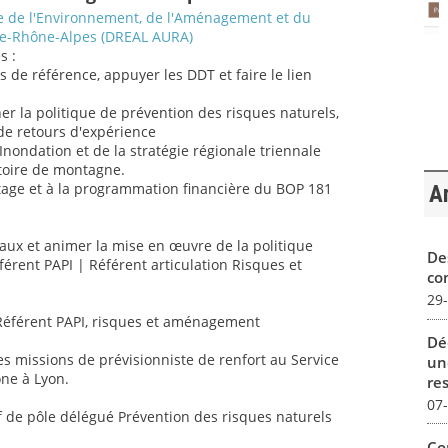
le de l'Environnement, de l'Aménagement et du
e-Rhône-Alpes (DREAL AURA)
s :
res de référence, appuyer les DDT et faire le lien
er la politique de prévention des risques naturels,
de retours d'expérience
Inondation et de la stratégie régionale triennale
ritoire de montagne.
lotage et à la programmation financière du BOP 181
Ar
naux et animer la mise en œuvre de la politique
De
férent PAPI | Référent articulation Risques et
con
29
 - Référent PAPI, risques et aménagement
Dé
des missions de prévisionniste de renfort au Service
un
ne à Lyon.
re
07
ef de pôle délégué Prévention des risques naturels
Co