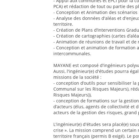
- Appui aux communes et EPCI pour la con
PCA) et rédaction de tout ou partie des p
- Conception et Animation des scénarios d
- Analyse des données d'aléas et d'enjeu
territoire.
- Création de Plans d’Interventions Gradu
- Création de cartographies (cartes d’aléa
- Animation de réunions de travail et de r
- Conception et animation de formation 
intercommunales.
MAYANE est composé d'ingénieurs polyvale
Aussi, l'ingénieur(e) d'études pourra éga
missions de la société :
- conception d’outils pour sensibiliser 
Communal sur les Risques Majeurs), réd
Risques Majeurs)),
- conception de formations sur la gestio
d’acteurs (élus, agents de collectivité et 
acteurs de la gestion des risques, grand 
L'ingénieur(e) d'études sera placé(e) sou
crise ». La mission comprend un certai
territoire français (permis B exigé). Le p