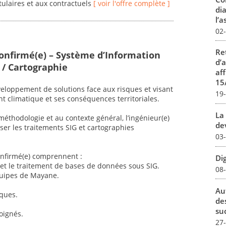
itulaires et aux contractuels
[ voir l'offre complète ]
dia
l’a
02
Re
confirmé(e) – Système d’Information
d’
/ Cartographie
aff
15
loppement de solutions face aux risques et visant
19
nt climatique et ses conséquences territoriales.
La 
éthodologie et au contexte général, l’ingénieur(e)
dev
ser les traitements SIG et cartographies
03
confirmé(e) comprennent :
Dig
et le traitement de bases de données sous SIG.
08
quipes de Mayane.
Au
iques.
de
su
oignés.
27