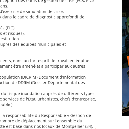
ception des outils de gestion de crise (PCS, PICS,
lans.
’exercice de simulation de crise.
x dans le cadre de diagnostic approfondi de
és (PIG).
s et risques).
estitution.
auprès des équipes municipales et
nts, dans un fort esprit de travail en équipe.
lement être amené(e) à participer aux autres
la population (DICRIM (Document d'Information
action de DDRM (Dossier Départemental des
n du risque inondation auprès de différents types
de services de l'Etat, urbanistes, chefs d’entreprise,
public).
s la responsabilité du Responsable « Gestion de
n nombre de déplacement sur l’ensemble du
oste est basé dans nos locaux de Montpellier (34).
[