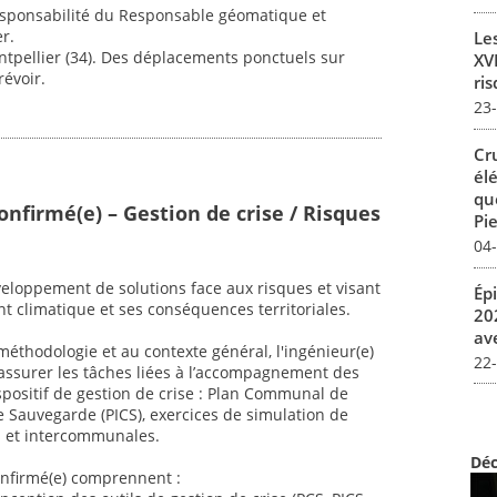
 responsabilité du Responsable géomatique et
r.
Le
ntpellier (34). Des déplacements ponctuels sur
XVI
révoir.
ris
23
Cr
él
qu
onfirmé(e) – Gestion de crise / Risques
Pie
04
loppement de solutions face aux risques et visant
Ép
nt climatique et ses conséquences territoriales.
20
av
éthodologie et au contexte général, l'ingénieur(e)
22
assurer les tâches liées à l’accompagnement des
ispositif de gestion de crise : Plan Communal de
 Sauvegarde (PICS), exercices de simulation de
s et intercommunales.
Déc
confirmé(e) comprennent :