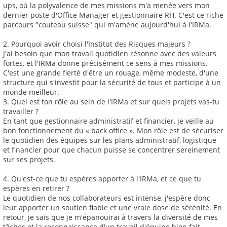
ups, où la polyvalence de mes missions m'a menée vers mon
dernier poste d'Office Manager et gestionnaire RH. C'est ce riche
parcours "couteau suisse" qui m'amène aujourd'hui à l'IRMa.
2. Pourquoi avoir choisi l'Institut des Risques majeurs ?
J'ai besoin que mon travail quotidien résonne avec des valeurs
fortes, et l'IRMa donne précisément ce sens à mes missions.
C'est une grande fierté d'être un rouage, même modeste, d'une
structure qui s'investit pour la sécurité de tous et participe à un
monde meilleur.
3. Quel est ton rôle au sein de l'IRMa et sur quels projets vas-tu
travailler ?
En tant que gestionnaire administratif et financier, je veille au
bon fonctionnement du « back office ». Mon rôle est de sécuriser
le quotidien des équipes sur les plans administratif, logistique
et financier pour que chacun puisse se concentrer sereinement
sur ses projets.
4. Qu'est-ce que tu espères apporter à l'IRMa, et ce que tu
espères en retirer ?
Le quotidien de nos collaborateurs est intense, j'espère donc
leur apporter un soutien fiable et une vraie dose de sérénité. En
retour, je sais que je m'épanouirai à travers la diversité de mes
tâches et la reconnaissance d'un travail d'équipe bien fait.