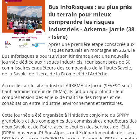
Bus InfoRisques : au plus près
du terrain pour mieux
comprendre les risques
industriels - Arkema- Jarrie (38
- Isère)
Après une première étape consacrée aux
risques naturels en montagne en 2024, le
Bus Inforisques a poursuivi son itinérance avec une nouvelle
journée dédiée aux risques industriels, réunissant près de 50
commissaires enquêteurs des compagnies de la Haute-Savoie,
de la Savoie, de l’Isère, de la Drôme et de l’Ardèche.
Accueillis sur le site industriel ARKEMA de Jarrie (SEVESO seuil
haut, administrateur de l’IRMa), ils ont pu approfondir leur
compréhension des enjeux de maîtrise des risques et de
cohabitation entre industrie, environnement et territoires.
Cette journée a été organisée à l’initiative conjointe du SPPPY
grenoblois et des compagnies des commissaires enquêteurs des
deux Savoie et de l’Isère, avec le soutien des services de l’État
(DREAL Auvergne-Rhône-Alpes – unité départementale de l’Isère,
DDT Isère), l’accueil d’ARKEMA Jarrie et l’appui de l’IRMa, membre