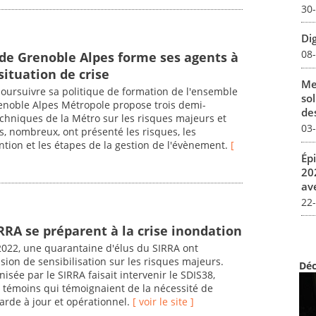
30
Dig
08
de Grenoble Alpes forme ses agents à
situation de crise
Me
 poursuivre sa politique de formation de l'ensemble
sol
enoble Alpes Métropole propose trois demi-
des
echniques de la Métro sur les risques majeurs et
03
ts, nombreux, ont présenté les risques, les
ention et les étapes de la gestion de l'évènement.
[
Ép
20
av
22
RRA se préparent à la crise inondation
2022, une quarantaine d'élus du SIRRA ont
sion de sensibilisation sur les risques majeurs.
Déc
nisée par le SIRRA faisait intervenir le SDIS38,
s témoins qui témoignaient de la nécessité de
rde à jour et opérationnel.
[ voir le site ]