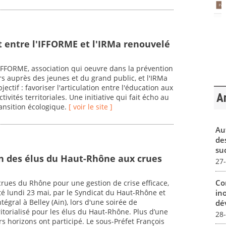
t entre l'IFFORME et l'IRMa renouvelé
'IFFORME, association qui oeuvre dans la prévention
s auprès des jeunes et du grand public, et l'IRMa
ectif : favoriser l'articulation entre l'éducation aux
Ar
tivités territoriales. Une initiative qui fait écho au
ransition écologique.
[ voir le site ]
Au
de
su
on des élus du Haut-Rhône aux crues
27
Co
 crues du Rhône pour une gestion de crise efficace,
in
té lundi 23 mai, par le Syndicat du Haut-Rhône et
ntégral à Belley (Ain), lors d'une soirée de
dév
torialisé pour les élus du Haut-Rhône. Plus d’une
28
rs horizons ont participé. Le sous-Préfet François