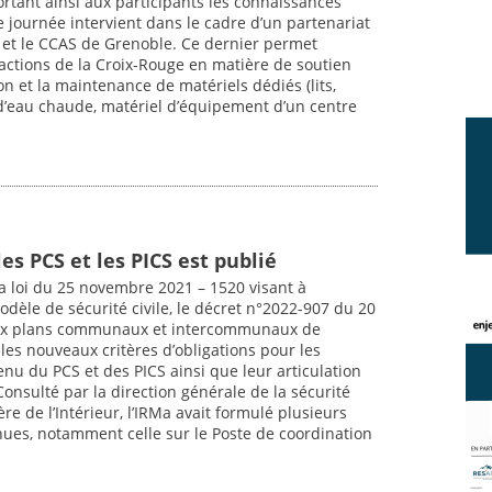
portant ainsi aux participants les connaissances
tte journée intervient dans le cadre d’un partenariat
e et le CCAS de Grenoble. Ce dernier permet
actions de la Croix-Rouge en matière de soutien
on et la maintenance de matériels dédiés (lits,
 d’eau chaude, matériel d’équipement d’un centre
les PCS et les PICS est publié
la loi du 25 novembre 2021 – 1520 visant à
odèle de sécurité civile, le décret n°2022-907 du 20
 aux plans communaux et intercommunaux de
 les nouveaux critères d’obligations pour les
nu du PCS et des PICS ainsi que leur articulation
Consulté par la direction générale de la sécurité
ère de l’Intérieur, l’IRMa avait formulé plusieurs
enues, notamment celle sur le Poste de coordination