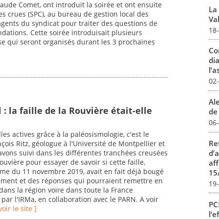
laude Comet, ont introduit la soirée et ont ensuite
La
des crues (SPC), au bureau de gestion local des
Val
 agents du syndicat pour traiter des questions de
18
ndations. Cette soirée introduisait plusieurs
ise qui seront organisés durant les 3 prochaines
Co
dia
l’a
02
Al
: la faille de la Rouvière était-elle
de 
06
lles actives grâce à la paléosismologie, c'est le
Re
nçois Ritz, géologue à l'Université de Montpellier et
d’
vons suivi dans les différentes tranchées creusées
ouvière pour essayer de savoir si cette faille,
aff
me du 11 novembre 2019, avait en fait déjà bougé
15
ement et des réponses qui pourraient remettre en
19
 dans la région voire dans toute la France
 par l'IRMa, en collaboration avec le PARN. A voir
PCS
voir le site ]
l’e