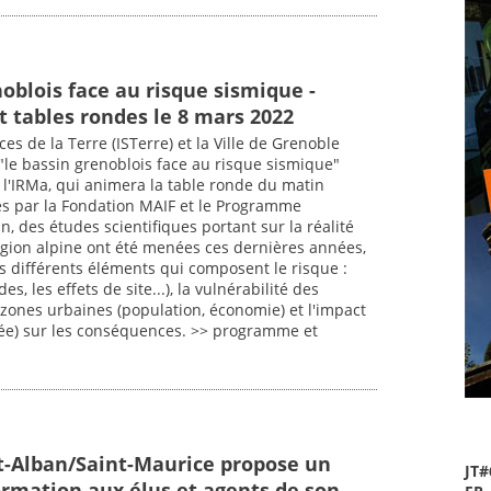
oblois face au risque sismique -
t tables rondes le 8 mars 2022
ces de la Terre (ISTerre) et la Ville de Grenoble
le bassin grenoblois face au risque sismique"
 l'IRMa, qui animera la table ronde du matin
es par la Fondation MAIF et le Programme
n, des études scientifiques portant sur la réalité
égion alpine ont été menées ces dernières années,
 différents éléments qui composent le risque :
s, les effets de site...), la vulnérabilité des
s zones urbaines (population, économie) et l'impact
ciée) sur les conséquences. >> programme et
nt-Alban/Saint-Maurice propose un
JT#
ormation aux élus et agents de son