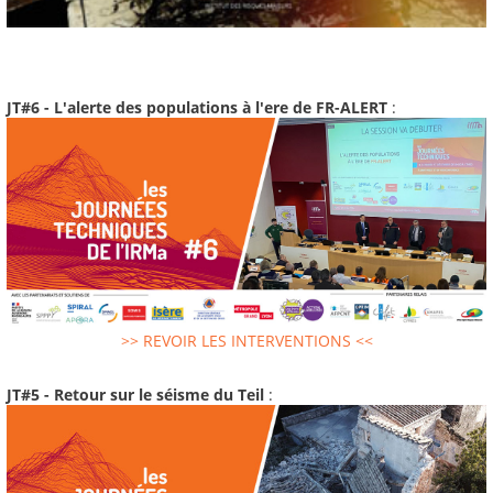
JT#6 - L'alerte des populations à l'ere de FR-ALERT
:
>> REVOIR LES INTERVENTIONS <<
JT#5 - Retour sur le séisme du Teil
: