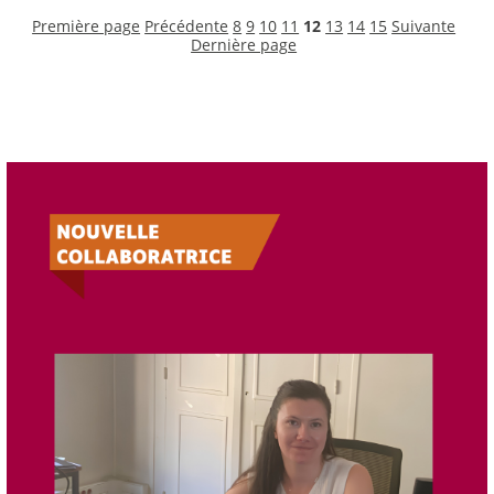
Première page
Précédente
8
9
10
11
12
13
14
15
Suivante
Dernière page