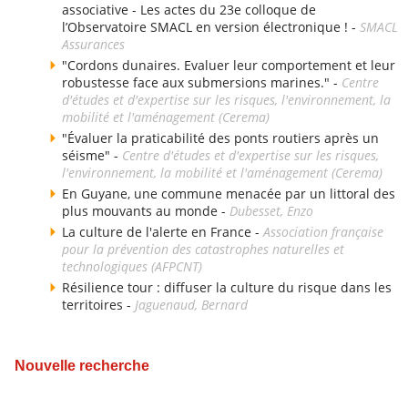
associative - Les actes du 23e colloque de
l’Observatoire SMACL en version électronique ! -
SMACL
Assurances
"Cordons dunaires. Evaluer leur comportement et leur
robustesse face aux submersions marines." -
Centre
d'études et d'expertise sur les risques, l'environnement, la
mobilité et l'aménagement (Cerema)
"Évaluer la praticabilité des ponts routiers après un
séisme" -
Centre d'études et d'expertise sur les risques,
l'environnement, la mobilité et l'aménagement (Cerema)
En Guyane, une commune menacée par un littoral des
plus mouvants au monde -
Dubesset, Enzo
La culture de l'alerte en France -
Association française
pour la prévention des catastrophes naturelles et
technologiques (AFPCNT)
Résilience tour : diffuser la culture du risque dans les
territoires -
Jaguenaud, Bernard
Nouvelle recherche