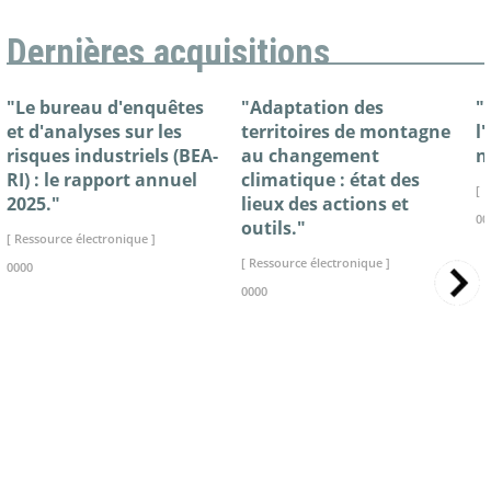
Dernières acquisitions
"Le bureau d'enquêtes
"Adaptation des
"
et d'analyses sur les
territoires de montagne
l
risques industriels (BEA-
au changement
n
RI) : le rapport annuel
climatique : état des
[ 
2025."
lieux des actions et
00
outils."
[ Ressource électronique ]
[ Ressource électronique ]
0000
0000