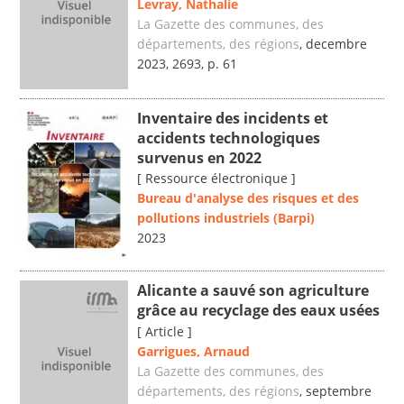
Levray, Nathalie
La Gazette des communes, des
départements, des régions
, decembre
2023, 2693, p. 61
Inventaire des incidents et
accidents technologiques
survenus en 2022
[ Ressource électronique ]
Bureau d'analyse des risques et des
pollutions industriels (Barpi)
2023
Alicante a sauvé son agriculture
grâce au recyclage des eaux usées
[ Article ]
Garrigues, Arnaud
La Gazette des communes, des
départements, des régions
, septembre