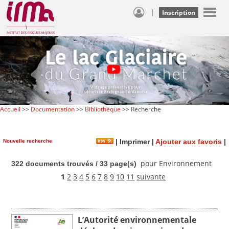
|
Inscription
Accueil
>>
Documentation
>>
Bibliothèque
>> Recherche
Nouvelle recherche
|
Imprimer
|
Ajouter aux favoris
|
pour Environnement
322 documents trouvés / 33 page(s)
1
2
3
4
5
6
7
8
9
10
11
suivante
L’Autorité environnementale