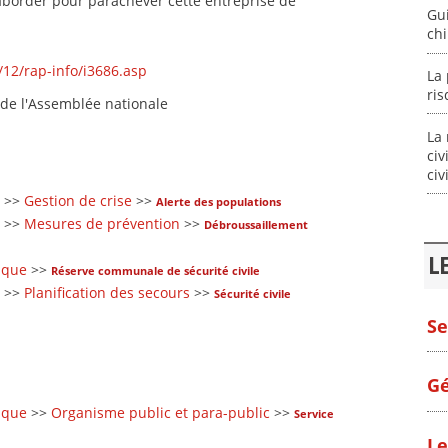
 aborder pour parachever cette entreprise de
Gui
ch
/12/rap-info/i3686.asp
La 
ri
 de l'Assemblée nationale
La 
civ
civ
>>
Gestion de crise
>>
Alerte des populations
>>
Mesures de prévention
>>
Débroussaillement
L
sque
>>
Réserve communale de sécurité civile
>>
Planification des secours
>>
Sécurité civile
Se
Gé
sque
>>
Organisme public et para-public
>>
Service
Le