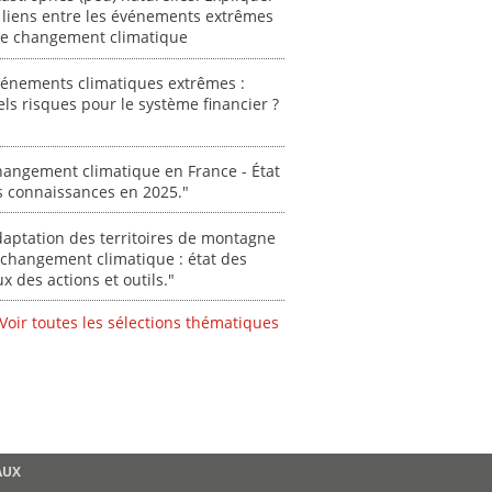
 liens entre les événements extrêmes
"Ident
 le changement climatique
lignes 
pour d
vénements climatiques extrêmes :
résilie
ls risques pour le système financier ?
propos
autori
acteur
angement climatique en France - État
des Alpe
s connaissances en 2025."
[ Ressour
aptation des territoires de montagne
Stéphanie
changement climatique : état des
0000
ux des actions et outils."
Voir toutes les sélections thématiques
AUX