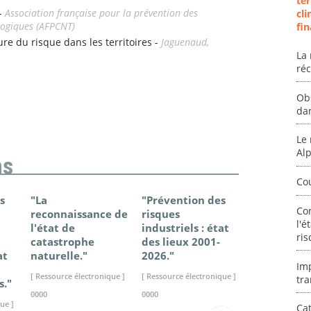
ter
 -
Association française pour la prévention des
cli
logiques (AFPCNT)
fin
ture du risque dans les territoires -
Jaguenaud,
La 
ré
Ob
da
Le 
Al
ns
Co
s
"La
"Prévention des
"Changem
Co
reconnaissance de
risques
climatique
l'é
l'état de
industriels : état
France - Ét
ris
catastrophe
des lieux 2001-
connaissan
at
naturelle."
2026."
2025."
Im
[ Ressource électronique ]
[ Ressource électronique ]
[ Ressource élec
tra
s."
0000
0000
0000
ue ]
Cat