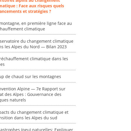
ritoires alpins au changement
matique : Face aux risques quels
ancements et stratégies ?
montagne, en première ligne face au
chauffement climatique
servatoire du changement climatique
ns les Alpes du Nord — Bilan 2023
réchauffement climatique dans les
pes
up de chaud sur les montagnes
ent
"Plan ministériel
"Événements
nvention Alpine — 7e Rapport sur
 en
de gestion des
climatiques
tat des Alpes : Gouvernance des
at des
vagues de
extrêmes : quels
ques naturels
ces en
chaleur."
risques pour le
système financier
[ Ressource électronique ]
pacts du changement climatique et
? "
tronique ]
nsition dans les Alpes du sud
0000
[ Ressource électronique ]
astrophes (peu) naturelles: Expliquer
0000