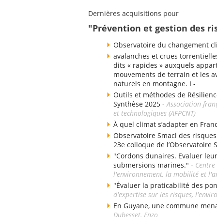
Dernières acquisitions pour
"Prévention et gestion des ri
Observatoire du changement cli
avalanches et crues torrentielle
dits « rapides » auxquels appart
mouvements de terrain et les av
naturels en montagne. I -
Outils et méthodes de Résilienc
Synthèse 2025 -
Association fran
et technologiques (AFPCNT)
À quel climat s’adapter en Fran
Observatoire Smacl des risques d
23e colloque de l’Observatoire 
"Cordons dunaires. Evaluer leu
submersions marines." -
Centre 
l'environnement, la mobilité et 
"Évaluer la praticabilité des po
d'expertise sur les risques, l'env
En Guyane, une commune menacé
Dubesset, Enzo