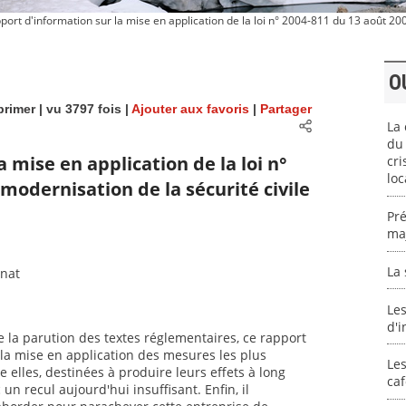
ort d'information sur la mise en application de la loi n° 2004-811 du 13 août 200
O
rimer
| vu 3797 fois |
Ajouter aux favoris
|
Partager
La 
du 
 mise en application de la loi n°
cri
loc
modernisation de la sécurité civile
Pré
maj
La 
énat
Les
d'i
e la parution des textes réglementaires, ce rapport
a mise en application des mesures les plus
Les
 elles, destinées à produire leurs effets à long
caf
n recul aujourd'hui insuffisant. Enfin, il