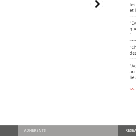
les
et
"É
que
"
"Ch
de
"Ad
au 
lie
>> 
ADHERENTS
RESE