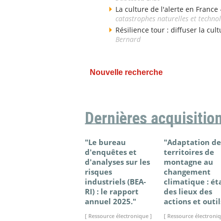
La culture de l'alerte en France
catastrophes naturelles et techno
Résilience tour : diffuser la cul
Bernard
Nouvelle recherche
Dernières acquisitio
"Le bureau
"Adaptation de
d'enquêtes et
territoires de
d'analyses sur les
montagne au
risques
changement
industriels (BEA-
climatique : ét
RI) : le rapport
des lieux des
annuel 2025."
actions et outil
[ Ressource électronique ]
[ Ressource électroniq