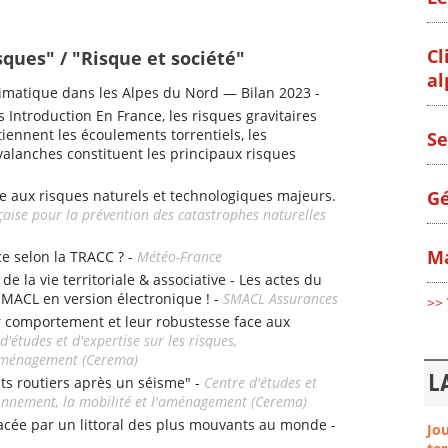
Cl
sques" / "Risque et société"
al
matique dans les Alpes du Nord — Bilan 2023 -
s Introduction En France, les risques gravitaires
iennent les écoulements torrentiels, les
Se
alanches constituent les principaux risques
Gé
e aux risques naturels et technologiques majeurs.
çaise pour la prévention des catastrophes naturelles
Ma
ce selon la TRACC ? -
Météo-France
e la vie territoriale & associative - Les actes du
SMACL en version électronique ! -
SMACL Assurances
>> 
r comportement et leur robustesse face aux
d'études et d'expertise sur les risques,
l'aménagement (Cerema)
L
nts routiers après un séisme" -
Centre d'études et
ironnement, la mobilité et l'aménagement (Cerema)
e par un littoral des plus mouvants au monde -
Jo