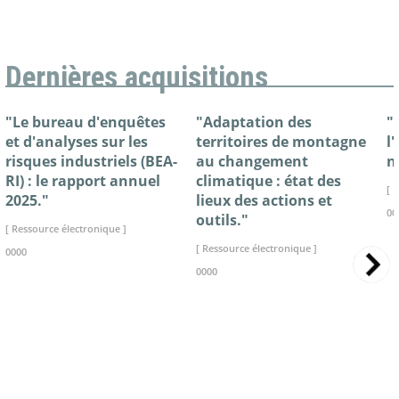
Dernières acquisitions
"Le bureau d'enquêtes
"Adaptation des
"
et d'analyses sur les
territoires de montagne
l
risques industriels (BEA-
au changement
n
RI) : le rapport annuel
climatique : état des
[ 
2025."
lieux des actions et
00
outils."
[ Ressource électronique ]
[ Ressource électronique ]
0000
0000