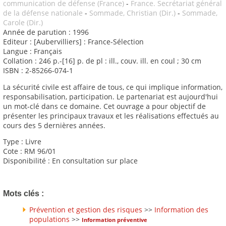
communication de défense (France)
-
France. Secrétariat général
de la défense nationale
-
Sommade, Christian (Dir.)
-
Sommade,
Carole (Dir.)
Année de parution : 1996
Editeur : [Aubervilliers] : France-Sélection
Langue : Français
Collation : 246 p.-[16] p. de pl : ill., couv. ill. en coul ; 30 cm
ISBN : 2-85266-074-1
La sécurité civile est affaire de tous, ce qui implique information,
responsabilisation, participation. Le partenariat est aujourd'hui
un mot-clé dans ce domaine. Cet ouvrage a pour objectif de
présenter les principaux travaux et les réalisations effectués au
cours des 5 dernières années.
Type : Livre
Cote : RM 96/01
Disponibilité : En consultation sur place
Mots clés :
Prévention et gestion des risques
>>
Information des
populations
>>
Information préventive