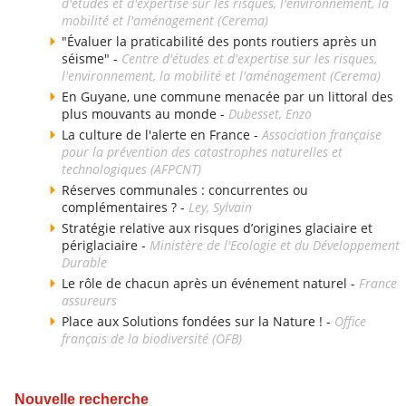
d'études et d'expertise sur les risques, l'environnement, la
mobilité et l'aménagement (Cerema)
"Évaluer la praticabilité des ponts routiers après un
séisme" -
Centre d'études et d'expertise sur les risques,
l'environnement, la mobilité et l'aménagement (Cerema)
En Guyane, une commune menacée par un littoral des
plus mouvants au monde -
Dubesset, Enzo
La culture de l'alerte en France -
Association française
pour la prévention des catastrophes naturelles et
technologiques (AFPCNT)
Réserves communales : concurrentes ou
complémentaires ? -
Ley, Sylvain
Stratégie relative aux risques d’origines glaciaire et
périglaciaire -
Ministère de l'Ecologie et du Développement
Durable
Le rôle de chacun après un événement naturel -
France
assureurs
Place aux Solutions fondées sur la Nature ! -
Office
français de la biodiversité (OFB)
Nouvelle recherche