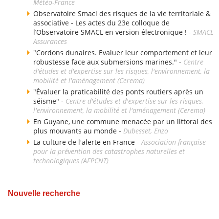
Météo-France
Observatoire Smacl des risques de la vie territoriale &
associative - Les actes du 23e colloque de
l’Observatoire SMACL en version électronique ! -
SMACL
Assurances
"Cordons dunaires. Evaluer leur comportement et leur
robustesse face aux submersions marines." -
Centre
d'études et d'expertise sur les risques, l'environnement, la
mobilité et l'aménagement (Cerema)
"Évaluer la praticabilité des ponts routiers après un
séisme" -
Centre d'études et d'expertise sur les risques,
l'environnement, la mobilité et l'aménagement (Cerema)
En Guyane, une commune menacée par un littoral des
plus mouvants au monde -
Dubesset, Enzo
La culture de l'alerte en France -
Association française
pour la prévention des catastrophes naturelles et
technologiques (AFPCNT)
Nouvelle recherche