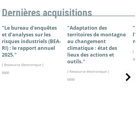
Dernières acquisitions
"Le bureau d'enquêtes
"Adaptation des
"
et d'analyses sur les
territoires de montagne
l
risques industriels (BEA-
au changement
n
RI) : le rapport annuel
climatique : état des
[ 
2025."
lieux des actions et
00
outils."
[ Ressource électronique ]
[ Ressource électronique ]
0000
0000