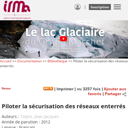
|
Inscription
Accueil
>>
Documentation
>>
Bibliothèque
>> Piloter la sécurisation des réseaux
enterrés
Retour
|
Imprimer
| vu 3257 fois |
Ajouter aux
favoris
|
Partager
Piloter la sécurisation des réseaux enterrés
Auteurs :
Talpin, Jean-Jacques
Année de parution : 2012
Langue : Français