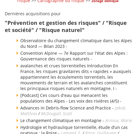
risque
>>
Cartographie du risque
>>
Zonage sismique
Dernières acquisitions pour
"Prévention et gestion des risques" / "Risque
et société" / "Risque naturel"
Observatoire du changement climatique dans les Alpes
du Nord — Bilan 2023 -
Convention Alpine — 7e Rapport sur l'état des Alpes :
Gouvernance des risques naturels -
avalanches et crues torrentielles Introduction En
France, les risques gravitaires dits « rapides » auxquels
appartiennent les écoulements torrentiels, les
mouvements de terrain et les avalanches constituent
les principaux risques naturels en montagne. I -
[Podcast] Ces cours d'eau qui menacent les
populations des Alpes - Les voix des rivières (4/5) -
Advances in Debris-flow Science and Practice -
Jakob,
Matthias
/
McDougall, Scott
Le changement climatique en montagne -
Arnoux, Marie
Hydrologie et hydraulique torrentielle, étude d’un cas
pratique : la Roize -
Lamand, E.
/
Piton, Guillaume
/