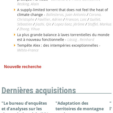
Recking, Alain
A supply-limited torrent that does not feel the heat of
climate change -
Ballesteros, Juan Antonio
/
Corona,
Christophe
/
Favillier, Adrien
/
Francon, Loïc
/
Guillet,
Sébastien
/
Jiazhi, Qie
/
Lopez-Saez, Jérôme
/
Stoffel, Markus
/
Zhong, Yihua
La plus grande balance à laves torrentielles du monde
est à nouveau fonctionnelle -
Lässig , Reinhard
Tempête Alex : des intempéries exceptionnelles -
Météo-France
Nouvelle recherche
Dernières acquisitions
"Le bureau d'enquêtes
"Adaptation des
"
et d'analyses sur les
territoires de montagne
l