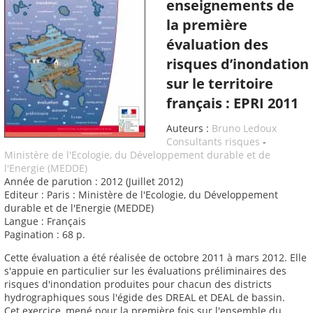
enseignements de
la première
évaluation des
risques d’inondation
sur le territoire
français : EPRI 2011
Auteurs :
Bruno Ledoux
Consultants risques
-
Ministère de l'Ecologie, du Développement durable et de
l'Energie (MEDDE)
Année de parution : 2012 (Juillet 2012)
Editeur : Paris : Ministère de l'Ecologie, du Développement
durable et de l'Energie (MEDDE)
Langue : Français
Pagination : 68 p.
Cette évaluation a été réalisée de octobre 2011 à mars 2012. Elle
s'appuie en particulier sur les évaluations préliminaires des
risques d'inondation produites pour chacun des districts
hydrographiques sous l'égide des DREAL et DEAL de bassin.
Cet exercice, mené pour la première fois sur l'ensemble du