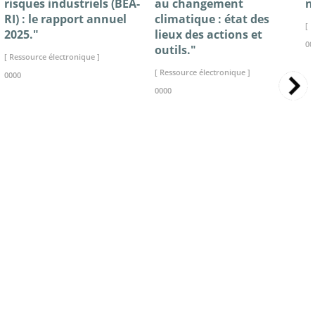
risques industriels (BEA-
au changement
n
RI) : le rapport annuel
climatique : état des
[ 
2025."
lieux des actions et
00
outils."
[ Ressource électronique ]
[ Ressource électronique ]
0000
0000
>> VOIR LA BIBLIOTHEQUE