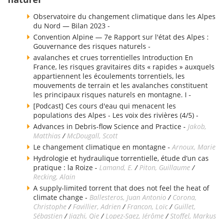
Observatoire du changement climatique dans les Alpes
du Nord — Bilan 2023 -
Convention Alpine — 7e Rapport sur l'état des Alpes :
Gouvernance des risques naturels -
avalanches et crues torrentielles Introduction En
France, les risques gravitaires dits « rapides » auxquels
appartiennent les écoulements torrentiels, les
mouvements de terrain et les avalanches constituent
les principaux risques naturels en montagne. I -
[Podcast] Ces cours d'eau qui menacent les
populations des Alpes - Les voix des rivières (4/5) -
Advances in Debris-flow Science and Practice -
Jakob,
Matthias
/
McDougall, Scott
Le changement climatique en montagne -
Arnoux, Marie
Hydrologie et hydraulique torrentielle, étude d’un cas
pratique : la Roize -
Lamand, E.
/
Piton, Guillaume
/
Recking, Alain
A supply-limited torrent that does not feel the heat of
climate change -
Ballesteros, Juan Antonio
/
Corona,
Christophe
/
Favillier, Adrien
/
Francon, Loïc
/
Guillet,
Sébastien
/
Jiazhi, Qie
/
Lopez-Saez, Jérôme
/
Stoffel, Markus