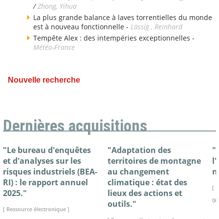
/
Zhong, Yihua
La plus grande balance à laves torrentielles du monde
est à nouveau fonctionnelle -
Lässig , Reinhard
Tempête Alex : des intempéries exceptionnelles -
Météo-France
Nouvelle recherche
Dernières acquisitions
"Le bureau d'enquêtes
"Adaptation des
"
et d'analyses sur les
territoires de montagne
l
risques industriels (BEA-
au changement
n
RI) : le rapport annuel
climatique : état des
[ 
2025."
lieux des actions et
00
outils."
[ Ressource électronique ]