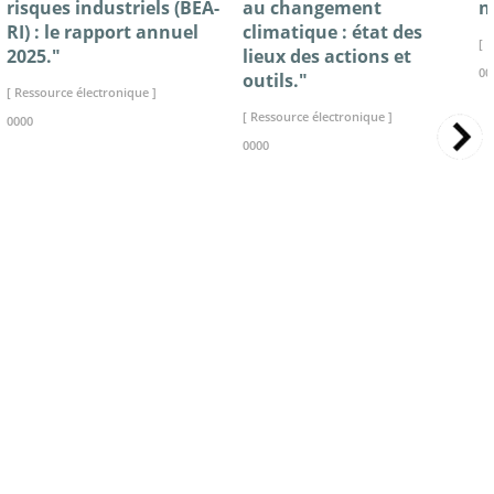
risques industriels (BEA-
au changement
n
RI) : le rapport annuel
climatique : état des
[ 
2025."
lieux des actions et
00
outils."
[ Ressource électronique ]
[ Ressource électronique ]
0000
0000
>> VOIR LA BIBLIOTHEQUE