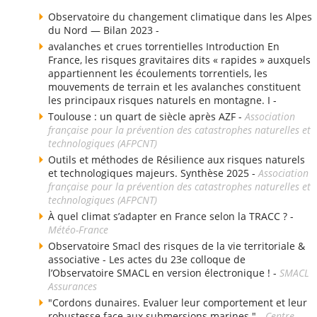
Observatoire du changement climatique dans les Alpes
du Nord — Bilan 2023 -
avalanches et crues torrentielles Introduction En
France, les risques gravitaires dits « rapides » auxquels
appartiennent les écoulements torrentiels, les
mouvements de terrain et les avalanches constituent
les principaux risques naturels en montagne. I -
Toulouse : un quart de siècle après AZF -
Association
française pour la prévention des catastrophes naturelles et
technologiques (AFPCNT)
Outils et méthodes de Résilience aux risques naturels
et technologiques majeurs. Synthèse 2025 -
Association
française pour la prévention des catastrophes naturelles et
technologiques (AFPCNT)
À quel climat s’adapter en France selon la TRACC ? -
Météo-France
Observatoire Smacl des risques de la vie territoriale &
associative - Les actes du 23e colloque de
l’Observatoire SMACL en version électronique ! -
SMACL
Assurances
"Cordons dunaires. Evaluer leur comportement et leur
robustesse face aux submersions marines." -
Centre