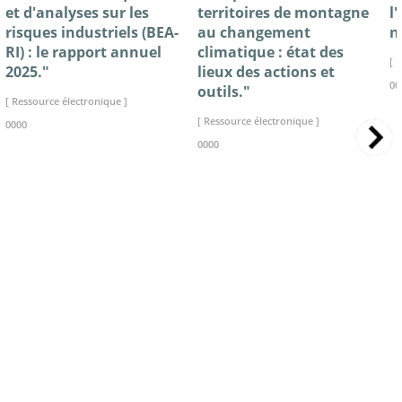
et d'analyses sur les
territoires de montagne
l
risques industriels (BEA-
au changement
n
RI) : le rapport annuel
climatique : état des
[ 
2025."
lieux des actions et
00
outils."
[ Ressource électronique ]
[ Ressource électronique ]
0000
0000
>> VOIR LA BIBLIOTHEQUE