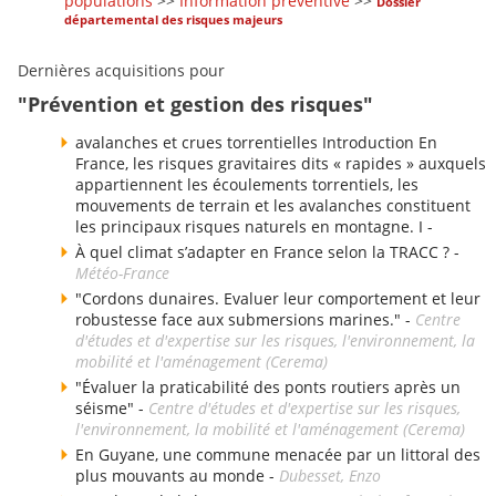
populations
>>
Information préventive
>>
Dossier
départemental des risques majeurs
Dernières acquisitions pour
"Prévention et gestion des risques"
avalanches et crues torrentielles Introduction En
France, les risques gravitaires dits « rapides » auxquels
appartiennent les écoulements torrentiels, les
mouvements de terrain et les avalanches constituent
les principaux risques naturels en montagne. I -
À quel climat s’adapter en France selon la TRACC ? -
Météo-France
"Cordons dunaires. Evaluer leur comportement et leur
robustesse face aux submersions marines." -
Centre
d'études et d'expertise sur les risques, l'environnement, la
mobilité et l'aménagement (Cerema)
"Évaluer la praticabilité des ponts routiers après un
séisme" -
Centre d'études et d'expertise sur les risques,
l'environnement, la mobilité et l'aménagement (Cerema)
En Guyane, une commune menacée par un littoral des
plus mouvants au monde -
Dubesset, Enzo