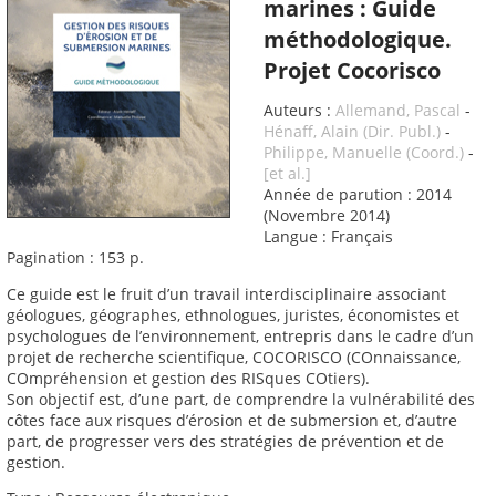
marines : Guide
méthodologique.
Projet Cocorisco
Auteurs :
Allemand, Pascal
-
Hénaff, Alain (Dir. Publ.)
-
Philippe, Manuelle (Coord.)
-
[et al.]
Année de parution : 2014
(Novembre 2014)
Langue : Français
Pagination : 153 p.
Ce guide est le fruit d’un travail interdisciplinaire associant
géologues, géographes, ethnologues, juristes, économistes et
psychologues de l’environnement, entrepris dans le cadre d’un
projet de recherche scientifique, COCORISCO (COnnaissance,
COmpréhension et gestion des RISques COtiers).
Son objectif est, d’une part, de comprendre la vulnérabilité des
côtes face aux risques d’érosion et de submersion et, d’autre
part, de progresser vers des stratégies de prévention et de
gestion.