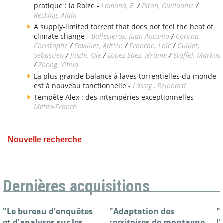
pratique : la Roize -
Lamand, E.
/
Piton, Guillaume
/
Recking, Alain
A supply-limited torrent that does not feel the heat of
climate change -
Ballesteros, Juan Antonio
/
Corona,
Christophe
/
Favillier, Adrien
/
Francon, Loïc
/
Guillet,
Sébastien
/
Jiazhi, Qie
/
Lopez-Saez, Jérôme
/
Stoffel, Markus
/
Zhong, Yihua
La plus grande balance à laves torrentielles du monde
est à nouveau fonctionnelle -
Lässig , Reinhard
Tempête Alex : des intempéries exceptionnelles -
Météo-France
Nouvelle recherche
Dernières acquisitions
"Le bureau d'enquêtes
"Adaptation des
"
et d'analyses sur les
territoires de montagne
l