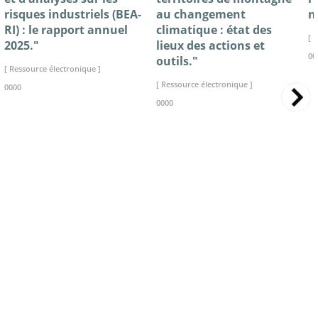
risques industriels (BEA-
au changement
n
RI) : le rapport annuel
climatique : état des
[ 
2025."
lieux des actions et
00
outils."
[ Ressource électronique ]
[ Ressource électronique ]
0000
0000
>> VOIR LA BIBLIOTHEQUE