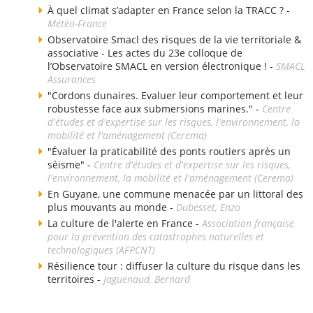
À quel climat s’adapter en France selon la TRACC ? -
Météo-France
Observatoire Smacl des risques de la vie territoriale &
associative - Les actes du 23e colloque de
l’Observatoire SMACL en version électronique ! -
SMACL
Assurances
"Cordons dunaires. Evaluer leur comportement et leur
robustesse face aux submersions marines." -
Centre
d'études et d'expertise sur les risques, l'environnement, la
mobilité et l'aménagement (Cerema)
"Évaluer la praticabilité des ponts routiers après un
séisme" -
Centre d'études et d'expertise sur les risques,
l'environnement, la mobilité et l'aménagement (Cerema)
En Guyane, une commune menacée par un littoral des
plus mouvants au monde -
Dubesset, Enzo
La culture de l'alerte en France -
Association française
pour la prévention des catastrophes naturelles et
technologiques (AFPCNT)
Résilience tour : diffuser la culture du risque dans les
territoires -
Jaguenaud, Bernard