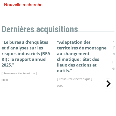
Nouvelle recherche
Dernières acquisitions
"Le bureau d'enquêtes
"Adaptation des
"
et d'analyses sur les
territoires de montagne
l
risques industriels (BEA-
au changement
n
RI) : le rapport annuel
climatique : état des
[ 
2025."
lieux des actions et
00
outils."
[ Ressource électronique ]
[ Ressource électronique ]
0000
0000