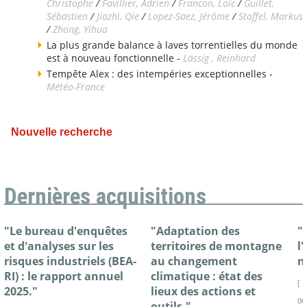
Christophe
/
Favillier, Adrien
/
Francon, Loïc
/
Guillet,
Sébastien
/
Jiazhi, Qie
/
Lopez-Saez, Jérôme
/
Stoffel, Markus
/
Zhong, Yihua
La plus grande balance à laves torrentielles du monde
est à nouveau fonctionnelle -
Lässig , Reinhard
Tempête Alex : des intempéries exceptionnelles -
Météo-France
Nouvelle recherche
Dernières acquisitions
"Le bureau d'enquêtes
"Adaptation des
"
et d'analyses sur les
territoires de montagne
l
risques industriels (BEA-
au changement
n
RI) : le rapport annuel
climatique : état des
[ 
2025."
lieux des actions et
00
outils."