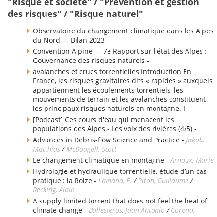
"Risque et société" / "Prévention et gestion
des risques" / "Risque naturel"
Observatoire du changement climatique dans les Alpes
du Nord — Bilan 2023 -
Convention Alpine — 7e Rapport sur l'état des Alpes :
Gouvernance des risques naturels -
avalanches et crues torrentielles Introduction En
France, les risques gravitaires dits « rapides » auxquels
appartiennent les écoulements torrentiels, les
mouvements de terrain et les avalanches constituent
les principaux risques naturels en montagne. I -
[Podcast] Ces cours d'eau qui menacent les
populations des Alpes - Les voix des rivières (4/5) -
Advances in Debris-flow Science and Practice -
Jakob,
Matthias
/
McDougall, Scott
Le changement climatique en montagne -
Arnoux, Marie
Hydrologie et hydraulique torrentielle, étude d’un cas
pratique : la Roize -
Lamand, E.
/
Piton, Guillaume
/
Recking, Alain
A supply-limited torrent that does not feel the heat of
climate change -
Ballesteros, Juan Antonio
/
Corona,