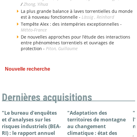
/
Zhong, Yihua
La plus grande balance à laves torrentielles du monde
est à nouveau fonctionnelle -
Lässig , Reinhard
Tempête Alex : des intempéries exceptionnelles -
Météo-France
De nouvelles approches pour l’étude des interactions
entre phénomènes torrentiels et ouvrages de
protection -
Piton, Guillaume
Nouvelle recherche
Dernières acquisitions
"Le bureau d'enquêtes
"Adaptation des
"
et d'analyses sur les
territoires de montagne
l
risques industriels (BEA-
au changement
n
RI) : le rapport annuel
climatique : état des
[ 