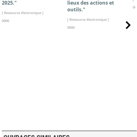
2025."
lieux des actions et
00
outils."
[ Ressource électronique ]
[ Ressource électronique ]
0000
0000
>> VOIR LA BIBLIOTHEQUE