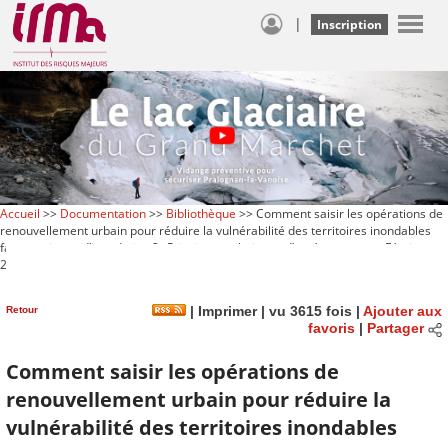
|
Inscription
Accueil
>>
Documentation
>>
Bibliothèque
>> Comment saisir les opérations de
renouvellement urbain pour réduire la vulnérabilité des territoires inondables
face au risque d’inondation ? : Principes techniques d’aménagement : Février
2015
Retour
|
Imprimer
| vu 3615 fois |
Ajouter aux
favoris
|
Partager
Comment saisir les opérations de
renouvellement urbain pour réduire la
vulnérabilité des territoires inondables