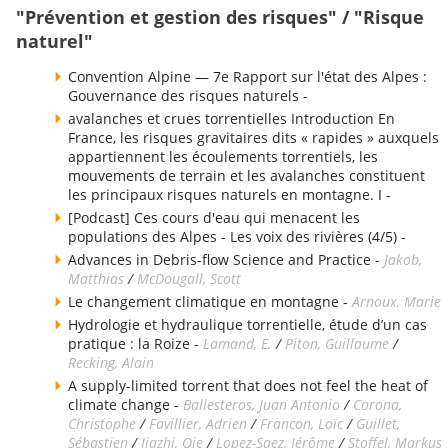
"Prévention et gestion des risques" / "Risque
naturel"
Convention Alpine — 7e Rapport sur l'état des Alpes :
Gouvernance des risques naturels -
avalanches et crues torrentielles Introduction En
France, les risques gravitaires dits « rapides » auxquels
appartiennent les écoulements torrentiels, les
mouvements de terrain et les avalanches constituent
les principaux risques naturels en montagne. I -
[Podcast] Ces cours d'eau qui menacent les
populations des Alpes - Les voix des rivières (4/5) -
Advances in Debris-flow Science and Practice -
Jakob,
Matthias
/
McDougall, Scott
Le changement climatique en montagne -
Arnoux, Marie
Hydrologie et hydraulique torrentielle, étude d’un cas
pratique : la Roize -
Lamand, E.
/
Piton, Guillaume
/
Recking, Alain
A supply-limited torrent that does not feel the heat of
climate change -
Ballesteros, Juan Antonio
/
Corona,
Christophe
/
Favillier, Adrien
/
Francon, Loïc
/
Guillet,
Sébastien
/
Jiazhi, Qie
/
Lopez-Saez, Jérôme
/
Stoffel, Markus