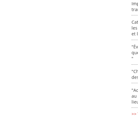
Im
tra
Cat
les
et
"É
que
"
"Ch
de
"Ad
au 
lie
>> 