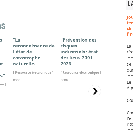
L
Jo
ter
ns
cli
fin
s
"La
"Prévention des
"Changem
reconnaissance de
risques
climatique
La 
l'état de
industriels : état
France - Ét
ré
catastrophe
des lieux 2001-
connaissan
at
naturelle."
2026."
2025."
Ob
da
[ Ressource électronique ]
[ Ressource électronique ]
[ Ressource élec
s."
0000
0000
0000
Le 
ue ]
Al
Co
Co
l'é
ris