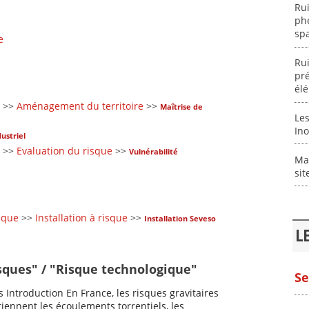
Rui
ph
spa
e
Rui
pré
él
>>
Aménagement du territoire
>>
Maîtrise de
Le
Ino
ustriel
>>
Evaluation du risque
>>
Vulnérabilité
Maî
sit
sque
>>
Installation à risque
>>
Installation Seveso
L
isques" / "Risque technologique"
Se
s Introduction En France, les risques gravitaires
iennent les écoulements torrentiels, les