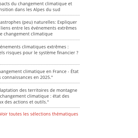
des Alpe
pacts du changement climatique et
nsition dans les Alpes du sud
[ Ressour
Stéphanie
astrophes (peu) naturelles: Expliquer
 liens entre les événements extrêmes
0000
 le changement climatique
vénements climatiques extrêmes :
ls risques pour le système financier ?
angement climatique en France - État
s connaissances en 2025."
aptation des territoires de montagne
changement climatique : état des
ux des actions et outils."
Voir toutes les sélections thématiques