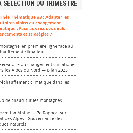
A SELECTION DU TRIMESTRE
urnée Thématique #3 : Adapter les
ritoires alpins au changement
matique : Face aux risques quels
ancements et stratégies ?
ent
"Plan ministériel
"Événements
 en
de gestion des
climatiques
montagne, en première ligne face au
at des
vagues de
extrêmes : quels
chauffement climatique
ces en
chaleur."
risques pour le
système financier
servatoire du changement climatique
[ Ressource électronique ]
? "
ns les Alpes du Nord — Bilan 2023
tronique ]
0000
[ Ressource électronique ]
réchauffement climatique dans les
0000
pes
"Ident
up de chaud sur les montagnes
lignes 
pour d
résilie
nvention Alpine — 7e Rapport sur
tat des Alpes : Gouvernance des
propos
ques naturels
autori
acteur