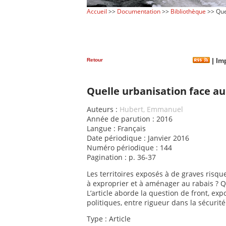
Accueil
>>
Documentation
>>
Bibliothèque
>> Quel
Retour
|
Imp
Quelle urbanisation face au 
Auteurs :
Hubert, Emmanuel
Année de parution : 2016
Langue : Français
Date périodique : Janvier 2016
Numéro périodique : 144
Pagination : p. 36-37
Les territoires exposés à de graves risq
à exproprier et à aménager au rabais ? Qu
L’article aborde la question de front, e
politiques, entre rigueur dans la sécuri
Type : Article