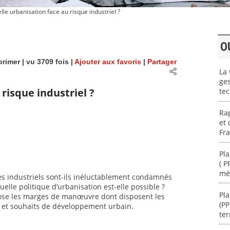
le urbanisation face au risque industriel ?
O
rimer
| vu 3709 fois |
Ajouter aux favoris
|
Partager
La 
ges
risque industriel ?
te
Rap
et 
Fr
Pla
( P
mé
ues industriels sont-ils inéluctablement condamnés
elle politique d’urbanisation est-elle possible ?
Pla
xpose les marges de manœuvre dont disposent les
(P
té et souhaits de développement urbain.
te