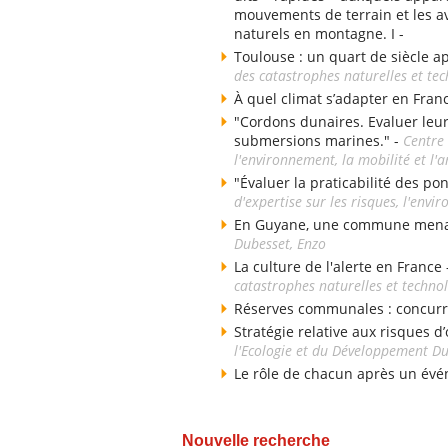
mouvements de terrain et les av
naturels en montagne. I -
Toulouse : un quart de siècle a
des catastrophes naturelles et te
À quel climat s’adapter en Fran
"Cordons dunaires. Evaluer leu
submersions marines." -
Centre 
l'environnement, la mobilité et 
"Évaluer la praticabilité des po
d'expertise sur les risques, l'env
En Guyane, une commune menacé
Dubesset, Enzo
La culture de l'alerte en France
catastrophes naturelles et techno
Réserves communales : concurr
Stratégie relative aux risques d’
l'Ecologie et du Développement D
Le rôle de chacun après un évé
Nouvelle recherche