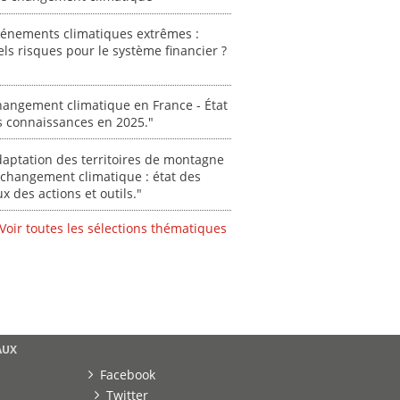
Stéphanie
0000
vénements climatiques extrêmes :
ls risques pour le système financier ?
angement climatique en France - État
s connaissances en 2025."
aptation des territoires de montagne
changement climatique : état des
ux des actions et outils."
Voir toutes les sélections thématiques
AUX
Facebook
Twitter