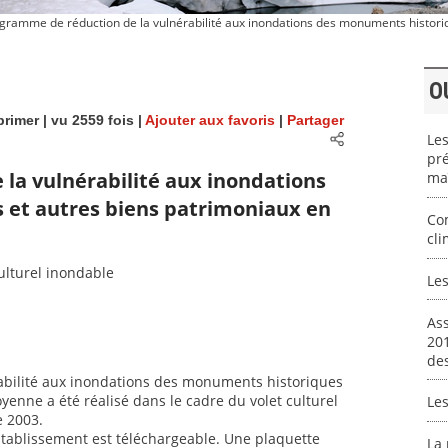
gramme de réduction de la vulnérabilité aux inondations des monuments historiq
O
rimer
| vu 2559 fois |
Ajouter aux favoris
|
Partager
Les
pré
la vulnérabilité aux inondations
maî
 et autres biens patrimoniaux en
Co
cli
ulturel inondable
Le
Ass
201
de
abilité aux inondations des monuments historiques
yenne a été réalisé dans le cadre du volet culturel
Le
e 2003.
’Etablissement est téléchargeable. Une plaquette
La 