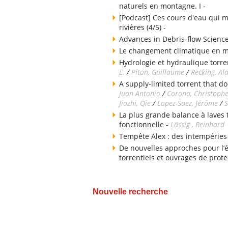
naturels en montagne. I -
[Podcast] Ces cours d'eau qui m
rivières (4/5) -
Advances in Debris-flow Science
Le changement climatique en 
Hydrologie et hydraulique torren
E.
/
Piton, Guillaume
/
Recking, Al
A supply-limited torrent that do
Juan Antonio
/
Corona, Christoph
Jiazhi, Qie
/
Lopez-Saez, Jérôme
/
S
La plus grande balance à laves
fonctionnelle -
Lässig , Reinhard
Tempête Alex : des intempéries
De nouvelles approches pour l’
torrentiels et ouvrages de prote
Nouvelle recherche