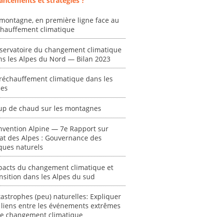
ancements et stratégies ?
montagne, en première ligne face au
chauffement climatique
ent
"Plan ministériel
"Événements
 en
de gestion des
climatiques
servatoire du changement climatique
at des
vagues de
extrêmes : quels
ns les Alpes du Nord — Bilan 2023
ces en
chaleur."
risques pour le
système financier
[ Ressource électronique ]
réchauffement climatique dans les
? "
pes
tronique ]
0000
[ Ressource électronique ]
up de chaud sur les montagnes
0000
"Ident
nvention Alpine — 7e Rapport sur
lignes 
tat des Alpes : Gouvernance des
pour d
ques naturels
résilie
propos
pacts du changement climatique et
autori
nsition dans les Alpes du sud
acteur
des Alpe
astrophes (peu) naturelles: Expliquer
 liens entre les événements extrêmes
[ Ressour
 le changement climatique