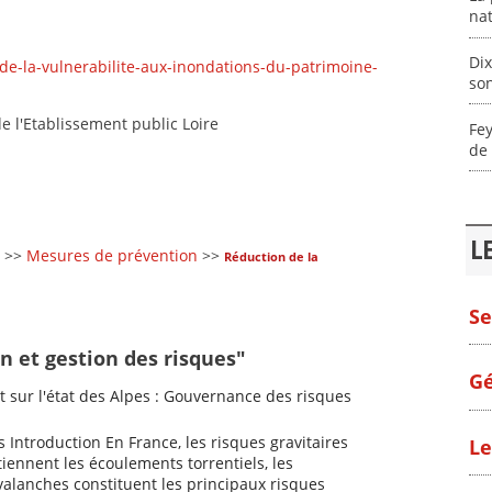
nat
Dix
-de-la-vulnerabilite-aux-inondations-du-patrimoine-
son
e l'Etablissement public Loire
Fey
de 
L
>>
Mesures de prévention
>>
Réduction de la
Se
n et gestion des risques"
Gé
 sur l'état des Alpes : Gouvernance des risques
s Introduction En France, les risques gravitaires
Le
iennent les écoulements torrentiels, les
alanches constituent les principaux risques