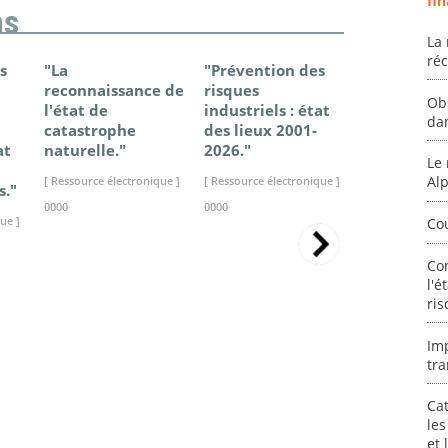
fin
ns
La 
ré
s
"La
"Prévention des
"Changem
reconnaissance de
risques
climatique
Ob
l'état de
industriels : état
France - Ét
da
catastrophe
des lieux 2001-
connaissan
at
naturelle."
2026."
2025."
Le 
Al
[ Ressource électronique ]
[ Ressource électronique ]
[ Ressource élec
s."
0000
0000
0000
ue ]
Co
Co
l'é
ris
Im
tra
Cat
les
et