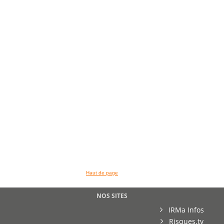
>> VOIR LA BIBLIOTHEQUE
Haut de page
NOS SITES
IRMa Infos
Risques.tv