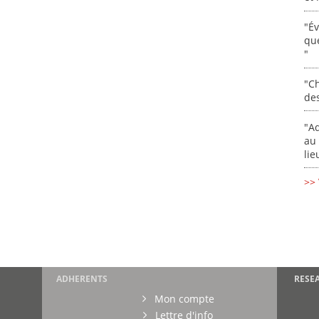
"É
que
"
"Ch
de
"Ad
au 
lie
>> 
ADHERENTS
RESE
Mon compte
Lettre d'info