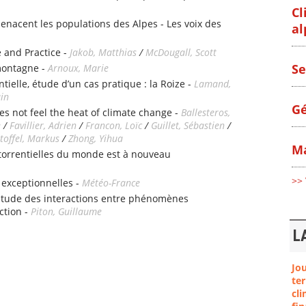
Cl
enacent les populations des Alpes - Les voix des
al
 and Practice -
Jakob, Matthias
/
McDougall, Scott
Se
montagne -
Arnoux, Marie
tielle, étude d’un cas pratique : la Roize -
Lamand,
ain
Gé
es not feel the heat of climate change -
Ballesteros,
e
/
Favillier, Adrien
/
Francon, Loïc
/
Guillet, Sébastien
/
toffel, Markus
/
Zhong, Yihua
Ma
 torrentielles du monde est à nouveau
>> 
 exceptionnelles -
Météo-France
étude des interactions entre phénomènes
ction -
Piton, Guillaume
L
Jo
ter
cli