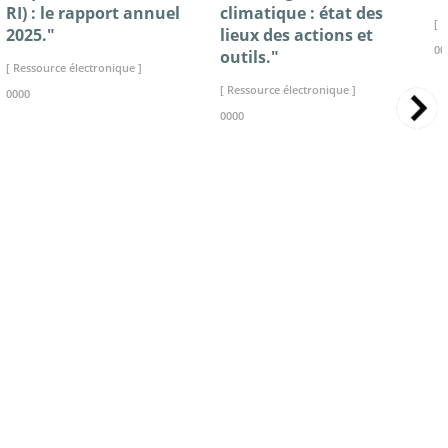
RI) : le rapport annuel
climatique : état des
[ 
2025."
lieux des actions et
00
outils."
[ Ressource électronique ]
[ Ressource électronique ]
0000
0000
>> VOIR LA BIBLIOTHEQUE