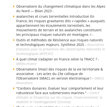
Observatoire du changement climatique dans les Alpes
du Nord — Bilan 2023 -
avalanches et crues torrentielles Introduction En
France, les risques gravitaires dits « rapides » auxquels
appartiennent les écoulements torrentiels, les
mouvements de terrain et les avalanches constituent
les principaux risques naturels en montagne. I -
Outils et méthodes de Résilience aux risques naturels
et technologiques majeurs. Synthèse 2025 -
Association
française pour la prévention des catastrophes naturelles et
technologiques (AFPCNT)
À quel climat s’adapter en France selon la TRACC ? -
Météo-France
Observatoire Smacl des risques de la vie territoriale &
associative - Les actes du 23e colloque de
l’Observatoire SMACL en version électronique ! -
SMACL
Assurances
"Cordons dunaires. Evaluer leur comportement et leur
robustesse face aux submersions marines." -
Centre
d'études et d'expertise sur les risques, l'environnement, la
mobilité et l'aménagement (Cerema)