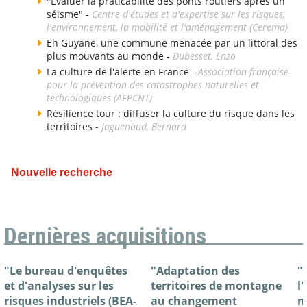
"Évaluer la praticabilité des ponts routiers après un
séisme" -
Centre d'études et d'expertise sur les risques,
l'environnement, la mobilité et l'aménagement (Cerema)
En Guyane, une commune menacée par un littoral des
plus mouvants au monde -
Dubesset, Enzo
La culture de l'alerte en France -
Association française
pour la prévention des catastrophes naturelles et
technologiques (AFPCNT)
Résilience tour : diffuser la culture du risque dans les
territoires -
Jaguenaud, Bernard
Nouvelle recherche
Dernières acquisitions
"Le bureau d'enquêtes
"Adaptation des
"
et d'analyses sur les
territoires de montagne
l
risques industriels (BEA-
au changement
n