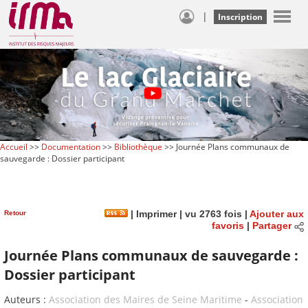
|
Inscription
Accueil
>>
Documentation
>>
Bibliothèque
>> Journée Plans communaux de
sauvegarde : Dossier participant
Retour
|
Imprimer
| vu 2763 fois |
Ajouter aux
favoris
|
Partager
Journée Plans communaux de sauvegarde :
Dossier participant
Auteurs :
Association des Maires de Seine Maritime
-
Association