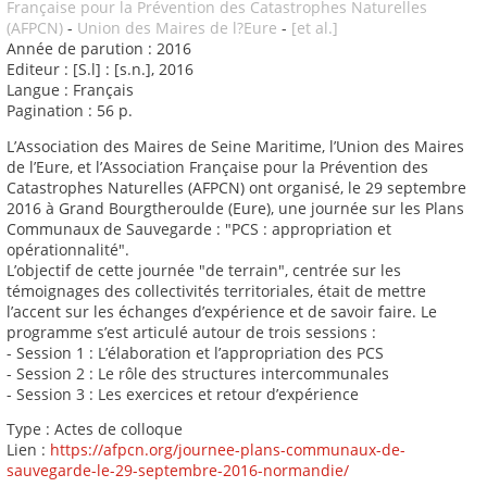
Française pour la Prévention des Catastrophes Naturelles
(AFPCN)
-
Union des Maires de l?Eure
-
[et al.]
Année de parution : 2016
Editeur : [S.l] : [s.n.], 2016
Langue : Français
Pagination : 56 p.
L’Association des Maires de Seine Maritime, l’Union des Maires
de l’Eure, et l’Association Française pour la Prévention des
Catastrophes Naturelles (AFPCN) ont organisé, le 29 septembre
2016 à Grand Bourgtheroulde (Eure), une journée sur les Plans
Communaux de Sauvegarde : "PCS : appropriation et
opérationnalité".
L’objectif de cette journée "de terrain", centrée sur les
témoignages des collectivités territoriales, était de mettre
l’accent sur les échanges d’expérience et de savoir faire. Le
programme s’est articulé autour de trois sessions :
- Session 1 : L’élaboration et l’appropriation des PCS
- Session 2 : Le rôle des structures intercommunales
- Session 3 : Les exercices et retour d’expérience
Type : Actes de colloque
Lien :
https://afpcn.org/journee-plans-communaux-de-
sauvegarde-le-29-septembre-2016-normandie/