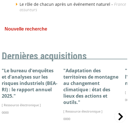
Le rôle de chacun après un événement naturel -
France
assureurs
Nouvelle recherche
Dernières acquisitions
"Le bureau d'enquêtes
"Adaptation des
"
et d'analyses sur les
territoires de montagne
l
risques industriels (BEA-
au changement
n
RI) : le rapport annuel
climatique : état des
[ 
2025."
lieux des actions et
00
outils."
[ Ressource électronique ]
[ Ressource électronique ]
0000
0000