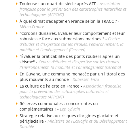
Toulouse : un quart de siècle après AZF -
Association
française pour la prévention des catastrophes naturelles et
technologiques (AFPCNT)
À quel climat s’adapter en France selon la TRACC ? -
Météo-France
"Cordons dunaires. Evaluer leur comportement et leur
robustesse face aux submersions marines." -
Centre
d'études et d'expertise sur les risques, l'environnement, la
mobilité et l'aménagement (Cerema)
"Évaluer la praticabilité des ponts routiers après un
séisme" -
Centre d'études et d'expertise sur les risques,
l'environnement, la mobilité et l'aménagement (Cerema)
En Guyane, une commune menacée par un littoral des
plus mouvants au monde -
Dubesset, Enzo
La culture de l'alerte en France -
Association française
pour la prévention des catastrophes naturelles et
technologiques (AFPCNT)
Réserves communales : concurrentes ou
complémentaires ? -
Ley, Sylvain
Stratégie relative aux risques d’origines glaciaire et
périglaciaire -
Ministère de l'Ecologie et du Développement
Durable