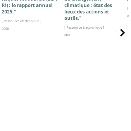
RI) : le rapport annuel
climatique : état des
[ 
2025."
lieux des actions et
00
outils."
[ Ressource électronique ]
[ Ressource électronique ]
0000
0000
>> VOIR LA BIBLIOTHEQUE