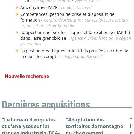
France -
Laganier, Richard
/
Veyret, Yvette
Aux origines d'AZF -
Llopart, Michaël
Compétences, gestion de crise et dispositifs de
formation -
Comité d?orientation sur les facteurs sociaux,
organisationnels et humains
Rapport annuel sur les risques et la résilience (RARRe)
dans l'aire grenobloise -
Agence d'urbanisme de la région
grenobloise
La gestion des risques industriels passée au crible de
la cour des comptes -
Jaguenaud, Bernard
Nouvelle recherche
Dernières acquisitions
"Le bureau d'enquêtes
"Adaptation des
"
et d'analyses sur les
territoires de montagne
l
risques industriels (BEA-
au changement
n