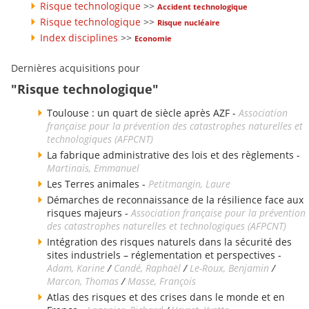
Risque technologique
>>
Accident technologique
Risque technologique
>>
Risque nucléaire
Index disciplines
>>
Economie
Dernières acquisitions pour
"Risque technologique"
Toulouse : un quart de siècle après AZF -
Association
française pour la prévention des catastrophes naturelles et
technologiques (AFPCNT)
La fabrique administrative des lois et des règlements -
Martinais, Emmanuel
Les Terres animales -
Petitmangin, Laure
Démarches de reconnaissance de la résilience face aux
risques majeurs -
Association française pour la prévention
des catastrophes naturelles et technologiques (AFPCNT)
Intégration des risques naturels dans la sécurité des
sites industriels – réglementation et perspectives -
Adam, Karine
/
Candé, Raphaël
/
Le-Roux, Benjamin
/
Marcon, Thomas
/
Masse, François
Atlas des risques et des crises dans le monde et en