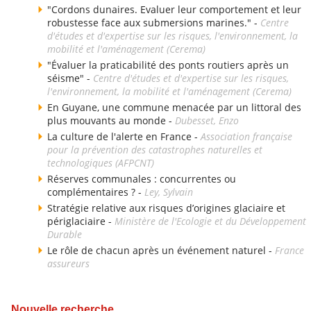
"Cordons dunaires. Evaluer leur comportement et leur
robustesse face aux submersions marines." -
Centre
d'études et d'expertise sur les risques, l'environnement, la
mobilité et l'aménagement (Cerema)
"Évaluer la praticabilité des ponts routiers après un
séisme" -
Centre d'études et d'expertise sur les risques,
l'environnement, la mobilité et l'aménagement (Cerema)
En Guyane, une commune menacée par un littoral des
plus mouvants au monde -
Dubesset, Enzo
La culture de l'alerte en France -
Association française
pour la prévention des catastrophes naturelles et
technologiques (AFPCNT)
Réserves communales : concurrentes ou
complémentaires ? -
Ley, Sylvain
Stratégie relative aux risques d’origines glaciaire et
périglaciaire -
Ministère de l'Ecologie et du Développement
Durable
Le rôle de chacun après un événement naturel -
France
assureurs
Nouvelle recherche