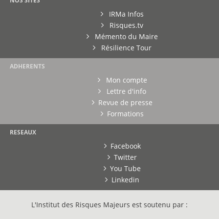
NOS SITES
IRMa Infos
Risques.tv
Mémento du Maire
Résilience Tour
ADHERENTS
Mon compte
Lettre d'info
Revue de presse
Formations
RESEAUX
Facebook
Twitter
You Tube
Linkedin
L'Institut des Risques Majeurs est soutenu par :