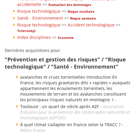
accidentelle
>>
Evaluation des dommages
Risque technologique
>>
Risque nucléaire
Santé - Environnement
>>
Risque sanitaire
Risque technologique
>>
Accident technologique
>>
Tchernobyl
Index disciplines
>>
Economie
Dernières acquisitions pour
"Prévention et gestion des risques" / "Risque
technologique" / "Santé - Environnement"
avalanches et crues torrentielles Introduction En
France, les risques gravitaires dits « rapides » auxquels
appartiennent les écoulements torrentiels, les
mouvements de terrain et les avalanches constituent
les principaux risques naturels en montagne. I -
Toulouse : un quart de siècle après AZF -
Association
française pour la prévention des catastrophes naturelles et
technologiques (AFPCNT)
À quel climat s’adapter en France selon la TRACC ? -
Météo-France