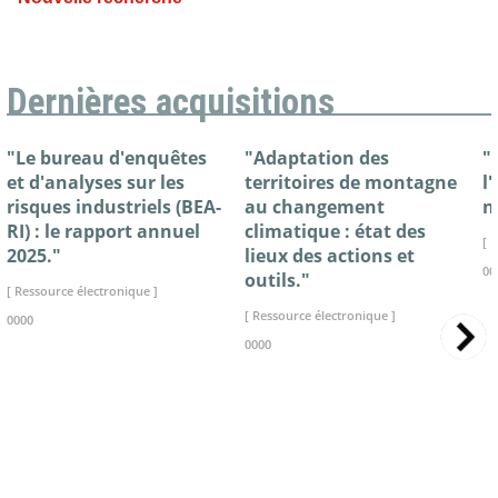
Dernières acquisitions
"Le bureau d'enquêtes
"Adaptation des
"
et d'analyses sur les
territoires de montagne
l
risques industriels (BEA-
au changement
n
RI) : le rapport annuel
climatique : état des
[ 
2025."
lieux des actions et
00
outils."
[ Ressource électronique ]
[ Ressource électronique ]
0000
0000