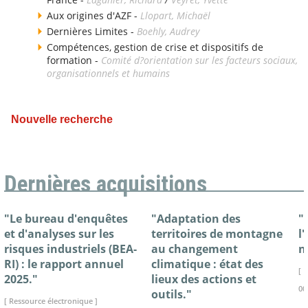
Aux origines d'AZF -
Llopart, Michaël
Dernières Limites -
Boehly, Audrey
Compétences, gestion de crise et dispositifs de
formation -
Comité d?orientation sur les facteurs sociaux,
organisationnels et humains
Nouvelle recherche
Dernières acquisitions
"Le bureau d'enquêtes
"Adaptation des
"
et d'analyses sur les
territoires de montagne
l
risques industriels (BEA-
au changement
n
RI) : le rapport annuel
climatique : état des
[ 
2025."
lieux des actions et
00
outils."
[ Ressource électronique ]