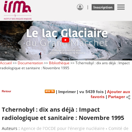
|
Inscription
Accueil
>>
Documentation
>>
Bibliothèque
>> Tchernobyl : dix ans déjà : Impact
radiologique et sanitaire : Novembre 1995
Retour
|
Imprimer
| vu 5439 fois |
Ajouter aux
favoris
|
Partager
Tchernobyl : dix ans déjà : Impact
radiologique et sanitaire : Novembre 1995
Auteurs :
Agence de l'OCDE pour l'énergie nucléaire
-
Comité de