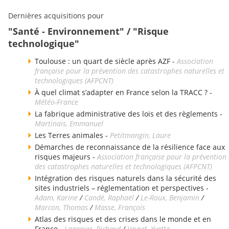
Dernières acquisitions pour
"Santé - Environnement" / "Risque
technologique"
Toulouse : un quart de siècle après AZF -
Association
française pour la prévention des catastrophes naturelles et
technologiques (AFPCNT)
À quel climat s’adapter en France selon la TRACC ? -
Météo-France
La fabrique administrative des lois et des règlements -
Martinais, Emmanuel
Les Terres animales -
Petitmangin, Laure
Démarches de reconnaissance de la résilience face aux
risques majeurs -
Association française pour la prévention
des catastrophes naturelles et technologiques (AFPCNT)
Intégration des risques naturels dans la sécurité des
sites industriels – réglementation et perspectives -
Adam, Karine
/
Candé, Raphaël
/
Le-Roux, Benjamin
/
Marcon, Thomas
/
Masse, François
Atlas des risques et des crises dans le monde et en
France -
Laganier, Richard
/
Veyret, Yvette