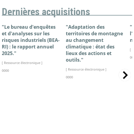
Dernières acquisitions
"Le bureau d'enquêtes
"Adaptation des
"
et d'analyses sur les
territoires de montagne
l
risques industriels (BEA-
au changement
n
RI) : le rapport annuel
climatique : état des
[ 
2025."
lieux des actions et
00
outils."
[ Ressource électronique ]
[ Ressource électronique ]
0000
0000