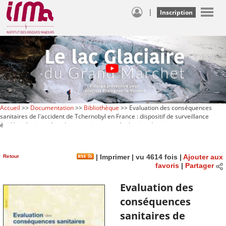
|
Inscription
Accueil
>>
Documentation
>>
Bibliothèque
>> Evaluation des conséquences
sanitaires de l'accident de Tchernobyl en France : dispositif de surveillance
épidémiologique, état des connaissances, évaluation des risques et perspectives
Retour
|
Imprimer
| vu 4614 fois |
Ajouter aux
favoris
|
Partager
Evaluation des
conséquences
sanitaires de