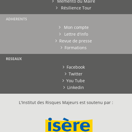
Mémento du Maire
Résilience Tour
ADHERENTS
Mon compte
Lettre d'info
Revue de presse
Formations
RESEAUX
Facebook
Twitter
You Tube
Linkedin
L'Institut des Risques Majeurs est soutenu par :