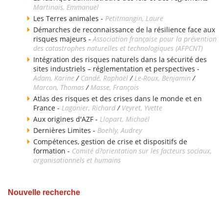
Martinais, Emmanuel
Les Terres animales -
Petitmangin, Laure
Démarches de reconnaissance de la résilience face aux
risques majeurs -
Association française pour la prévention
des catastrophes naturelles et technologiques (AFPCNT)
Intégration des risques naturels dans la sécurité des
sites industriels – réglementation et perspectives -
Adam, Karine
/
Candé, Raphaël
/
Le-Roux, Benjamin
/
Marcon, Thomas
/
Masse, François
Atlas des risques et des crises dans le monde et en
France -
Laganier, Richard
/
Veyret, Yvette
Aux origines d'AZF -
Llopart, Michaël
Dernières Limites -
Boehly, Audrey
Compétences, gestion de crise et dispositifs de
formation -
Comité d?orientation sur les facteurs sociaux,
organisationnels et humains
Nouvelle recherche