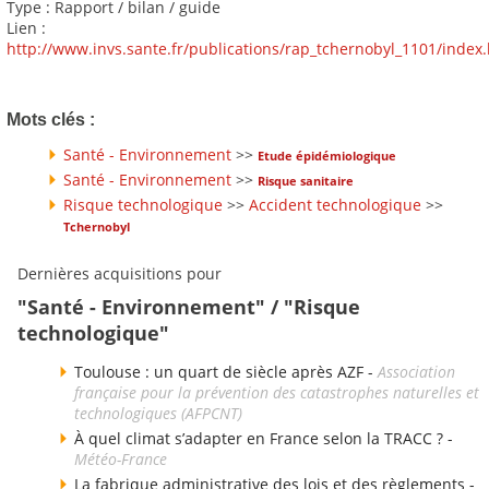
Type : Rapport / bilan / guide
Lien :
http://www.invs.sante.fr/publications/rap_tchernobyl_1101/index
Mots clés :
Santé - Environnement
>>
Etude épidémiologique
Santé - Environnement
>>
Risque sanitaire
Risque technologique
>>
Accident technologique
>>
Tchernobyl
Dernières acquisitions pour
"Santé - Environnement" / "Risque
technologique"
Toulouse : un quart de siècle après AZF -
Association
française pour la prévention des catastrophes naturelles et
technologiques (AFPCNT)
À quel climat s’adapter en France selon la TRACC ? -
Météo-France
La fabrique administrative des lois et des règlements -