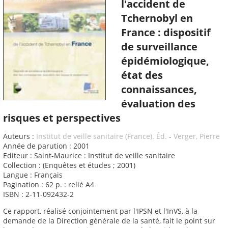
l'accident de
Tchernobyl en
France : dispositif
de surveillance
épidémiologique,
état des
connaissances,
évaluation des
risques et perspectives
Auteurs :
Institut de veille sanitaire (France). Éd.
-
Verger, Pierre
Année de parution : 2001
Editeur : Saint-Maurice : Institut de veille sanitaire
Collection : (Enquêtes et études ; 2001)
Langue : Français
Pagination : 62 p. : relié A4
ISBN : 2-11-092432-2
Ce rapport, réalisé conjointement par l'IPSN et l'InVS, à la
demande de la Direction générale de la santé, fait le point sur