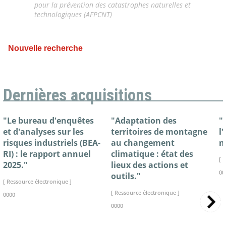
pour la prévention des catastrophes naturelles et
technologiques (AFPCNT)
Nouvelle recherche
Dernières acquisitions
"Le bureau d'enquêtes
"Adaptation des
"
et d'analyses sur les
territoires de montagne
l
risques industriels (BEA-
au changement
n
RI) : le rapport annuel
climatique : état des
[ 
2025."
lieux des actions et
00
outils."
[ Ressource électronique ]
[ Ressource électronique ]
0000
0000