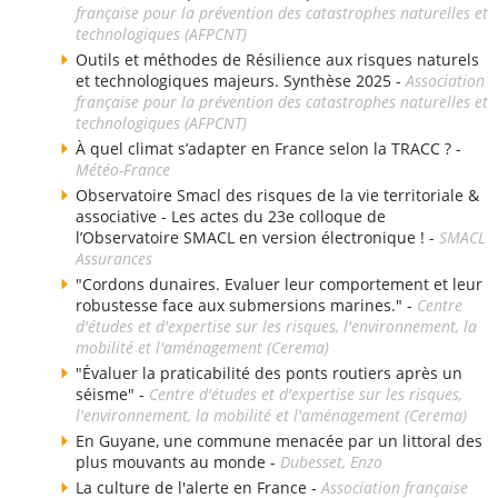
française pour la prévention des catastrophes naturelles et
technologiques (AFPCNT)
Outils et méthodes de Résilience aux risques naturels
et technologiques majeurs. Synthèse 2025 -
Association
française pour la prévention des catastrophes naturelles et
technologiques (AFPCNT)
À quel climat s’adapter en France selon la TRACC ? -
Météo-France
Observatoire Smacl des risques de la vie territoriale &
associative - Les actes du 23e colloque de
l’Observatoire SMACL en version électronique ! -
SMACL
Assurances
"Cordons dunaires. Evaluer leur comportement et leur
robustesse face aux submersions marines." -
Centre
d'études et d'expertise sur les risques, l'environnement, la
mobilité et l'aménagement (Cerema)
"Évaluer la praticabilité des ponts routiers après un
séisme" -
Centre d'études et d'expertise sur les risques,
l'environnement, la mobilité et l'aménagement (Cerema)
En Guyane, une commune menacée par un littoral des
plus mouvants au monde -
Dubesset, Enzo
La culture de l'alerte en France -
Association française