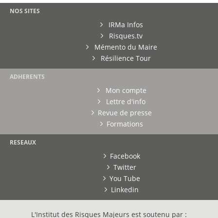
NOS SITES
IRMa Infos
Risques.tv
Mémento du Maire
Résilience Tour
ADHERENTS
Mon compte
Lettre d'info
Revue de presse
Formations
RESEAUX
Facebook
Twitter
You Tube
Linkedin
L'Institut des Risques Majeurs est soutenu par :