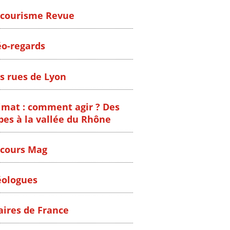
courisme Revue
o-regards
s rues de Lyon
imat : comment agir ? Des
pes à la vallée du Rhône
cours Mag
ologues
ires de France