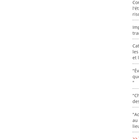
Co
l'é
ris
Im
tra
Cat
les
et
"É
que
"
"Ch
de
"Ad
au 
lie
>> 