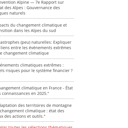
nvention Alpine — 7e Rapport sur
autori
tat des Alpes : Gouvernance des
acteur
ques naturels
des Alpe
[ Ressour
pacts du changement climatique et
nsition dans les Alpes du sud
Stéphanie
0000
astrophes (peu) naturelles: Expliquer
 liens entre les événements extrêmes
 le changement climatique
vénements climatiques extrêmes :
ls risques pour le système financier ?
angement climatique en France - État
s connaissances en 2025."
aptation des territoires de montagne
changement climatique : état des
ux des actions et outils."
Voir toutes les sélections thématiques