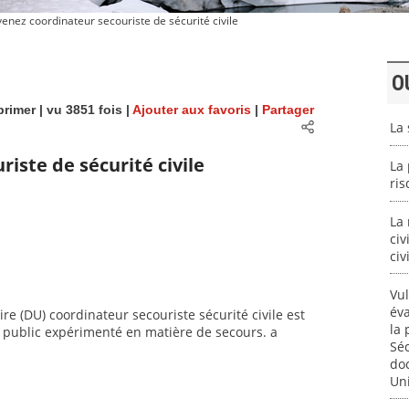
nez coordinateur secouriste de sécurité civile
O
rimer
| vu 3851 fois |
Ajouter aux favoris
|
Partager
La 
iste de sécurité civile
La 
ri
La 
civ
civ
Vul
éva
ire (DU) coordinateur secouriste sécurité civile est
la 
n public expérimenté en matière de secours. a
Séc
doc
Uni