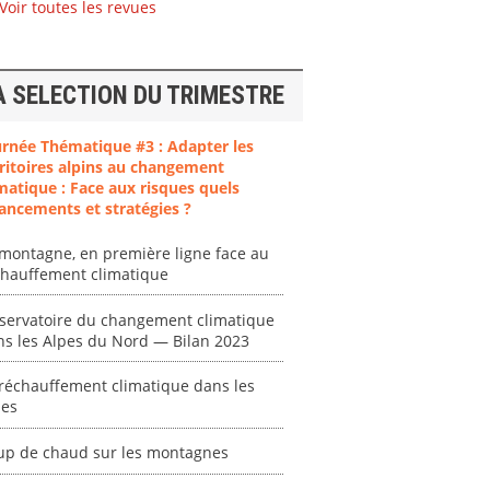
Voir toutes les revues
A SELECTION DU TRIMESTRE
urnée Thématique #3 : Adapter les
ritoires alpins au changement
matique : Face aux risques quels
ent
"Plan ministériel
"Événements
ancements et stratégies ?
 en
de gestion des
climatiques
at des
vagues de
extrêmes : quels
montagne, en première ligne face au
ces en
chaleur."
risques pour le
chauffement climatique
système financier
[ Ressource électronique ]
? "
tronique ]
servatoire du changement climatique
0000
[ Ressource électronique ]
ns les Alpes du Nord — Bilan 2023
0000
réchauffement climatique dans les
"Ident
pes
lignes 
pour d
up de chaud sur les montagnes
résilie
propos