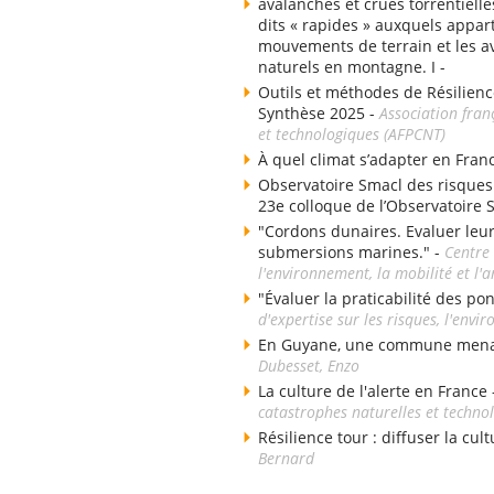
avalanches et crues torrentielle
dits « rapides » auxquels appart
mouvements de terrain et les av
naturels en montagne. I -
Outils et méthodes de Résilienc
Synthèse 2025 -
Association fran
et technologiques (AFPCNT)
À quel climat s’adapter en Fran
Observatoire Smacl des risques d
23e colloque de l’Observatoire 
"Cordons dunaires. Evaluer leu
submersions marines." -
Centre 
l'environnement, la mobilité et 
"Évaluer la praticabilité des po
d'expertise sur les risques, l'env
En Guyane, une commune menacé
Dubesset, Enzo
La culture de l'alerte en France
catastrophes naturelles et techno
Résilience tour : diffuser la cul
Bernard