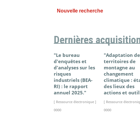
Nouvelle recherche
Dernières acquisitio
"Le bureau
"Adaptation de
d'enquêtes et
territoires de
d'analyses sur les
montagne au
risques
changement
industriels (BEA-
climatique : ét
RI) : le rapport
des lieux des
annuel 2025."
actions et outil
[ Ressource électronique ]
[ Ressource électroniq
0000
0000