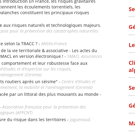
s Introduction En France, les risques gravitaires
iennent les écoulements torrentiels, les
Se
alanches constituent les principaux risques
e aux risques naturels et technologiques majeurs.
Gé
çaise pour la prévention des catastrophes naturelles
ce selon la TRACC ? -
Météo-France
Le
e la vie territoriale & associative - Les actes du
SMACL en version électronique ! -
SMACL Assurances
Cl
r comportement et leur robustesse face aux
d'études et d'expertise sur les risques,
al
l'aménagement (Cerema)
nts routiers après un séisme" -
Centre d'études et
Se
ironnement, la mobilité et l'aménagement (Cerema)
e par un littoral des plus mouvants au monde -
Gé
 -
Association française pour la prévention des
logiques (AFPCNT)
ture du risque dans les territoires -
Jaguenaud,
Ma