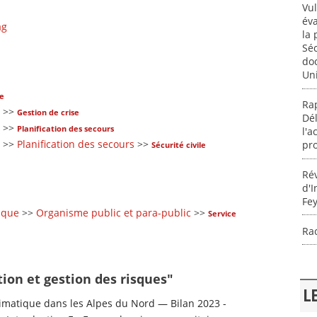
Vul
éva
ag
la 
Séc
doc
Uni
ue
Rap
>>
Gestion de crise
Dé
>>
Planification des secours
l'
>>
Planification des secours
>>
pro
Sécurité civile
Rév
d'I
Fey
sque
>>
Organisme public et para-public
>>
Service
Rac
tion et gestion des risques"
L
matique dans les Alpes du Nord — Bilan 2023 -