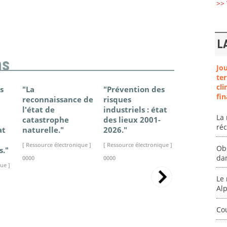
>> 
L
ns
Jo
ter
cli
s
"La
"Prévention des
"Changem
fin
reconnaissance de
risques
climatique
l'état de
industriels : état
France - Ét
La 
catastrophe
des lieux 2001-
connaissan
ré
at
naturelle."
2026."
2025."
[ Ressource électronique ]
[ Ressource électronique ]
[ Ressource élec
Ob
s."
da
0000
0000
0000
ue ]
Le 
Al
Co