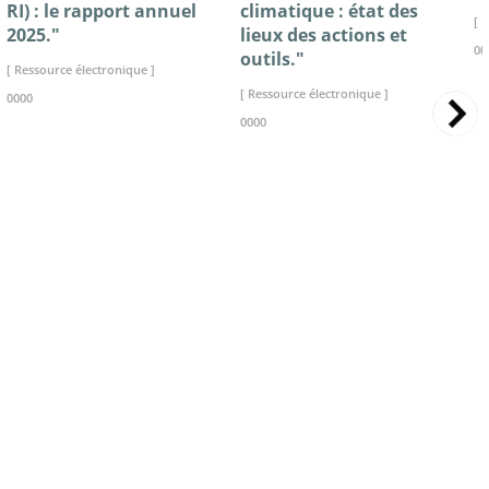
RI) : le rapport annuel
climatique : état des
[ 
2025."
lieux des actions et
00
outils."
[ Ressource électronique ]
[ Ressource électronique ]
0000
0000
>> VOIR LA BIBLIOTHEQUE