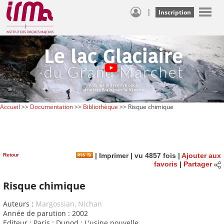
|
Inscription
Accueil
>>
Documentation
>>
Bibliothèque
>> Risque chimique
Retour
|
Imprimer
| vu 4857 fois |
Ajouter aux
favoris
|
Partager
Risque chimique
Auteurs :
Margossian, Nichan
Année de parution : 2002
Editeur : Paris : Dunod : L'usine nouvelle