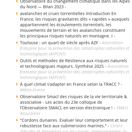
Observatoire du changement climatique dans les Alpes
du Nord — Bilan 2023 -
avalanches et crues torrentielles Introduction En
France, les risques gravitaires dits « rapides » auxquels
appartiennent les écoulements torrentiels, les
mouvements de terrain et les avalanches constituent
les principaux risques naturels en montagne. I -
Toulouse : un quart de siècle après AZF -
Association
française pour la prévention des catastrophes naturelles et
technologiques (AFPCNT)
Outils et méthodes de Résilience aux risques naturels
et technologiques majeurs. Synthèse 2025 -
Association
française pour la prévention des catastrophes naturelles et
technologiques (AFPCNT)
À quel climat s’adapter en France selon la TRACC ? -
Météo-France
Observatoire Smacl des risques de la vie territoriale &
associative - Les actes du 23e colloque de
l’Observatoire SMACL en version électronique ! -
SMACL
Assurances
"Cordons dunaires. Evaluer leur comportement et leur
robustesse face aux submersions marines." -
Centre
d'études et d'expertise sur les risques, l'environnement, la