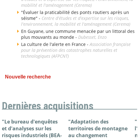
mobilité et l'aménagement (Cerema)
"Évaluer la praticabilité des ponts routiers après un
séisme" -
Centre d'études et d'expertise sur les risques,
l'environnement, la mobilité et l'aménagement (Cerema)
En Guyane, une commune menacée par un littoral des
plus mouvants au monde -
Dubesset, Enzo
La culture de l'alerte en France -
Association française
pour la prévention des catastrophes naturelles et
technologiques (AFPCNT)
Nouvelle recherche
Dernières acquisitions
"Le bureau d'enquêtes
"Adaptation des
"
et d'analyses sur les
territoires de montagne
l
risques industriels (BEA-
au changement
n