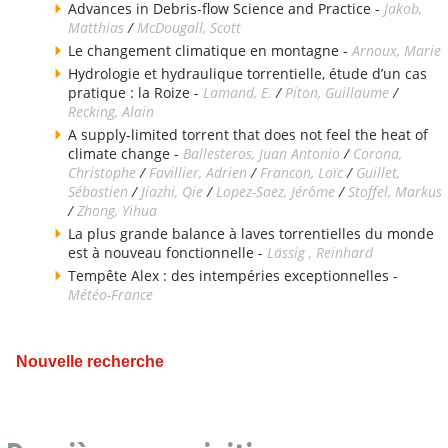
Advances in Debris-flow Science and Practice -
Jakob,
Matthias
/
McDougall, Scott
Le changement climatique en montagne -
Arnoux, Marie
Hydrologie et hydraulique torrentielle, étude d’un cas
pratique : la Roize -
Lamand, E.
/
Piton, Guillaume
/
Recking, Alain
A supply-limited torrent that does not feel the heat of
climate change -
Ballesteros, Juan Antonio
/
Corona,
Christophe
/
Favillier, Adrien
/
Francon, Loïc
/
Guillet,
Sébastien
/
Jiazhi, Qie
/
Lopez-Saez, Jérôme
/
Stoffel, Markus
/
Zhong, Yihua
La plus grande balance à laves torrentielles du monde
est à nouveau fonctionnelle -
Lässig , Reinhard
Tempête Alex : des intempéries exceptionnelles -
Météo-France
Nouvelle recherche