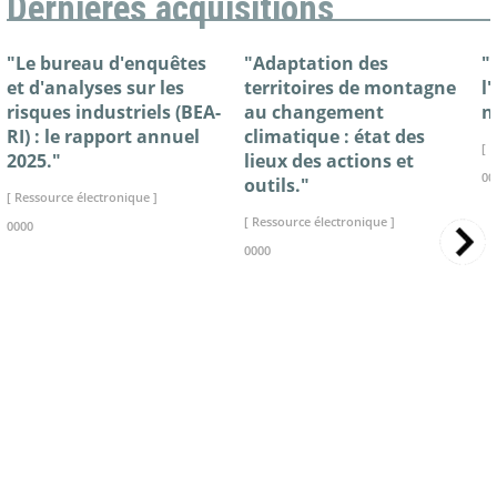
Dernières acquisitions
"Le bureau d'enquêtes
"Adaptation des
"
et d'analyses sur les
territoires de montagne
l
risques industriels (BEA-
au changement
n
RI) : le rapport annuel
climatique : état des
[ 
2025."
lieux des actions et
00
outils."
[ Ressource électronique ]
[ Ressource électronique ]
0000
0000