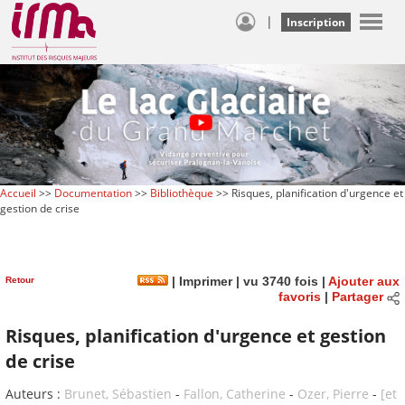
|
Inscription
Accueil
>>
Documentation
>>
Bibliothèque
>> Risques, planification d'urgence et
gestion de crise
Retour
|
Imprimer
| vu 3740 fois |
Ajouter aux
favoris
|
Partager
Risques, planification d'urgence et gestion
de crise
Auteurs :
Brunet, Sébastien
-
Fallon, Catherine
-
Ozer, Pierre
-
[et