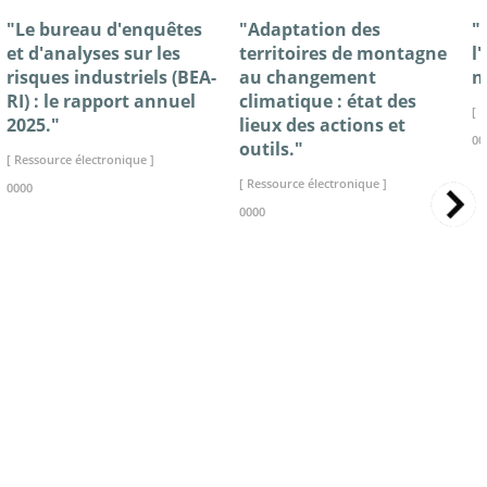
"Le bureau d'enquêtes
"Adaptation des
"
et d'analyses sur les
territoires de montagne
l
risques industriels (BEA-
au changement
n
RI) : le rapport annuel
climatique : état des
[ 
2025."
lieux des actions et
00
outils."
[ Ressource électronique ]
[ Ressource électronique ]
0000
0000
>> VOIR LA BIBLIOTHEQUE