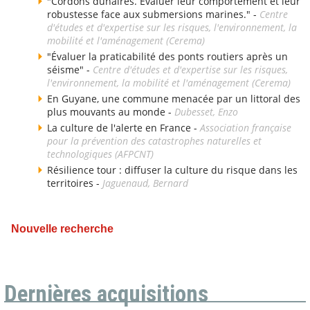
"Cordons dunaires. Evaluer leur comportement et leur
robustesse face aux submersions marines." -
Centre
d'études et d'expertise sur les risques, l'environnement, la
mobilité et l'aménagement (Cerema)
"Évaluer la praticabilité des ponts routiers après un
séisme" -
Centre d'études et d'expertise sur les risques,
l'environnement, la mobilité et l'aménagement (Cerema)
En Guyane, une commune menacée par un littoral des
plus mouvants au monde -
Dubesset, Enzo
La culture de l'alerte en France -
Association française
pour la prévention des catastrophes naturelles et
technologiques (AFPCNT)
Résilience tour : diffuser la culture du risque dans les
territoires -
Jaguenaud, Bernard
Nouvelle recherche
Dernières acquisitions