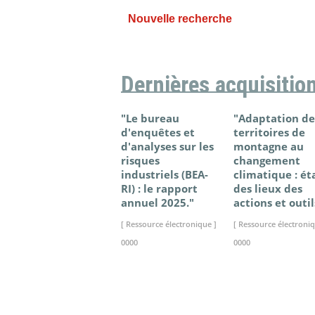
Nouvelle recherche
Dernières acquisitio
"Le bureau
"Adaptation de
d'enquêtes et
territoires de
d'analyses sur les
montagne au
risques
changement
industriels (BEA-
climatique : ét
RI) : le rapport
des lieux des
annuel 2025."
actions et outil
[ Ressource électronique ]
[ Ressource électroniq
0000
0000