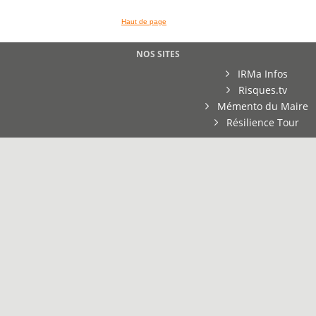
Haut de page
NOS SITES
IRMa Infos
Risques.tv
Mémento du Maire
Résilience Tour