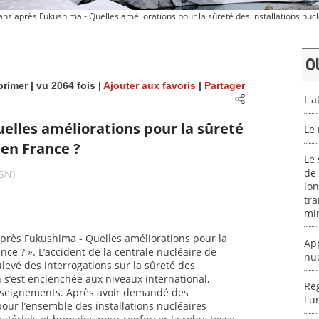
ns après Fukushima - Quelles améliorations pour la sûreté des installations nucl
O
rimer
| vu 2064 fois |
Ajouter aux favoris
|
Partager
L'
elles améliorations pour la sûreté
Le 
 en France ?
Le 
de 
ASN)
lon
tra
min
après Fukushima - Quelles améliorations pour la
App
nce ? ». L’accident de la centrale nucléaire de
nuc
levé des interrogations sur la sûreté des
n s’est enclenchée aux niveaux international,
Reg
enseignements. Après avoir demandé des
l'u
our l’ensemble des installations nucléaires