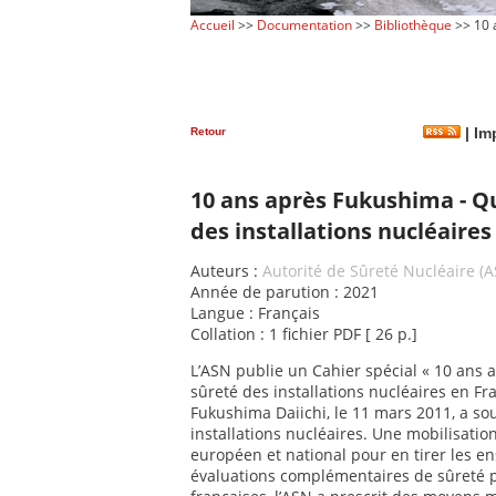
Accueil
>>
Documentation
>>
Bibliothèque
>> 10 a
Retour
|
Imp
10 ans après Fukushima - Qu
des installations nucléaires
Auteurs :
Autorité de Sûreté Nucléaire (
Année de parution : 2021
Langue : Français
Collation : 1 fichier PDF [ 26 p.]
L’ASN publie un Cahier spécial « 10 ans 
sûreté des installations nucléaires en Fra
Fukushima Daiichi, le 11 mars 2011, a sou
installations nucléaires. Une mobilisatio
européen et national pour en tirer les 
évaluations complémentaires de sûreté p