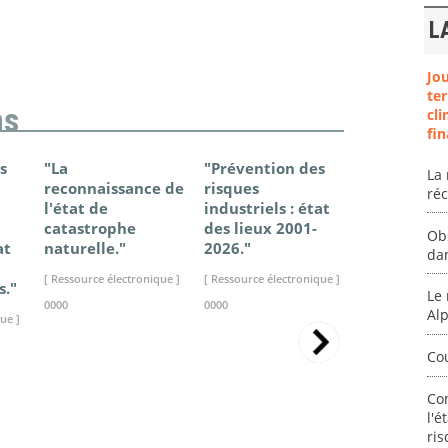
L
Jo
ter
ns
cli
fin
s
"La
"Prévention des
"Changem
La 
reconnaissance de
risques
climatique
ré
l'état de
industriels : état
France - Ét
catastrophe
des lieux 2001-
connaissan
Ob
at
naturelle."
2026."
2025."
da
[ Ressource électronique ]
[ Ressource électronique ]
[ Ressource élec
s."
Le 
0000
0000
0000
Al
ue ]
Co
Co
l'é
ris