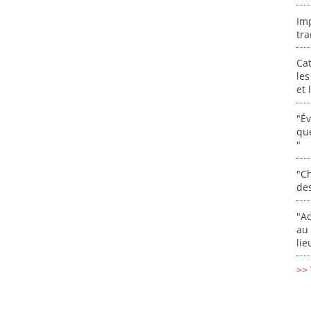
Im
tra
Cat
les
et
"É
que
"
"Ch
de
"Ad
au 
lie
>> 