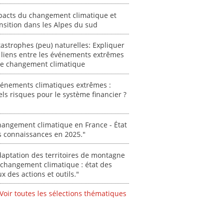
autori
acteur
pacts du changement climatique et
des Alpe
nsition dans les Alpes du sud
[ Ressour
astrophes (peu) naturelles: Expliquer
Stéphanie
 liens entre les événements extrêmes
0000
 le changement climatique
vénements climatiques extrêmes :
ls risques pour le système financier ?
angement climatique en France - État
s connaissances en 2025."
aptation des territoires de montagne
changement climatique : état des
ux des actions et outils."
Voir toutes les sélections thématiques