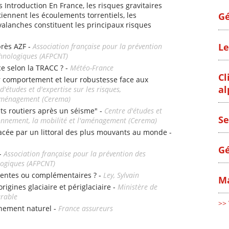
s Introduction En France, les risques gravitaires
iennent les écoulements torrentiels, les
Gé
alanches constituent les principaux risques
Le
près AZF -
Association française pour la prévention
chnologiques (AFPCNT)
ce selon la TRACC ? -
Météo-France
Cl
r comportement et leur robustesse face aux
al
d'études et d'expertise sur les risques,
l'aménagement (Cerema)
nts routiers après un séisme" -
Centre d'études et
Se
ironnement, la mobilité et l'aménagement (Cerema)
e par un littoral des plus mouvants au monde -
Gé
 -
Association française pour la prévention des
logiques (AFPCNT)
entes ou complémentaires ? -
Ley, Sylvain
Ma
origines glaciaire et périglaciaire -
Ministère de
urable
>> 
nement naturel -
France assureurs