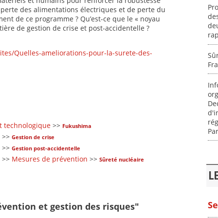
matériels et humains pour renforcer la robustesse
Pr
e perte des alimentations électriques et de perte du
des
ement de ce programme ? Qu’est-ce que le « noyau
de
ière de gestion de crise et post-accidentelle ?
ra
ites/Quelles-ameliorations-pour-la-surete-des-
Sûr
Fra
Inf
org
De
d'
rég
t technologique
>>
Fukushima
Par
>>
Gestion de crise
>>
Gestion post-accidentelle
>>
Mesures de prévention
>>
Sûreté nucléaire
L
Se
évention et gestion des risques"