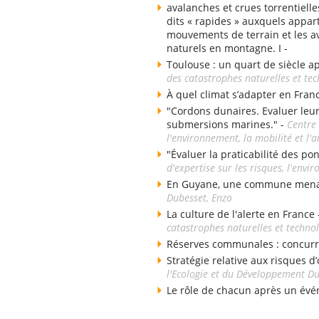
avalanches et crues torrentielle
dits « rapides » auxquels appart
mouvements de terrain et les av
naturels en montagne. I -
Toulouse : un quart de siècle a
des catastrophes naturelles et te
À quel climat s’adapter en Fran
"Cordons dunaires. Evaluer leu
submersions marines." -
Centre 
l'environnement, la mobilité et 
"Évaluer la praticabilité des po
d'expertise sur les risques, l'env
En Guyane, une commune menacé
Dubesset, Enzo
La culture de l'alerte en France
catastrophes naturelles et techno
Réserves communales : concurr
Stratégie relative aux risques d’
l'Ecologie et du Développement D
Le rôle de chacun après un évé