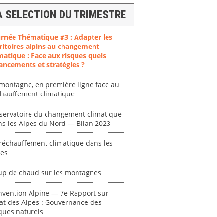
A SELECTION DU TRIMESTRE
urnée Thématique #3 : Adapter les
ritoires alpins au changement
matique : Face aux risques quels
ancements et stratégies ?
ent
"Plan ministériel
"Événements
montagne, en première ligne face au
 en
de gestion des
climatiques
chauffement climatique
at des
vagues de
extrêmes : quels
ces en
chaleur."
risques pour le
servatoire du changement climatique
système financier
ns les Alpes du Nord — Bilan 2023
[ Ressource électronique ]
? "
tronique ]
0000
réchauffement climatique dans les
[ Ressource électronique ]
pes
0000
"Ident
up de chaud sur les montagnes
lignes 
pour d
nvention Alpine — 7e Rapport sur
résilie
tat des Alpes : Gouvernance des
propos
ques naturels