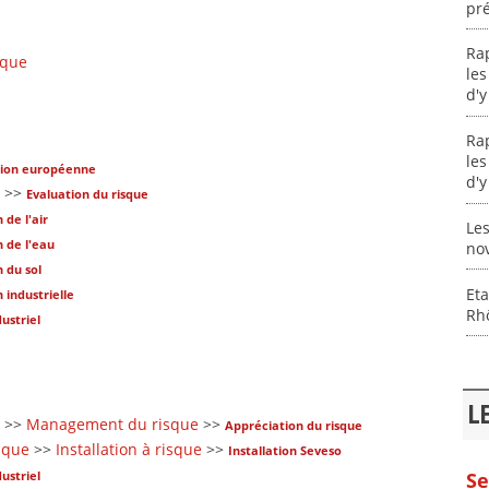
pré
Ra
sque
les
d'y
Ra
les
sion européenne
d'y
>>
Evaluation du risque
 de l'air
Les
n de l'eau
no
n du sol
Eta
n industrielle
Rhô
ustriel
L
>>
Management du risque
>>
Appréciation du risque
sque
>>
Installation à risque
>>
Installation Seveso
ustriel
Se