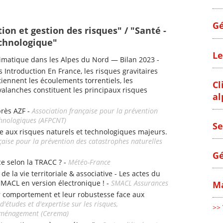
Gé
ion et gestion des risques" / "Santé -
chnologique"
Le
matique dans les Alpes du Nord — Bilan 2023 -
s Introduction En France, les risques gravitaires
iennent les écoulements torrentiels, les
Cl
alanches constituent les principaux risques
al
près AZF -
Association française pour la prévention
chnologiques (AFPCNT)
Se
e aux risques naturels et technologiques majeurs.
çaise pour la prévention des catastrophes naturelles
Gé
ce selon la TRACC ? -
Météo-France
e la vie territoriale & associative - Les actes du
SMACL en version électronique ! -
SMACL Assurances
Ma
r comportement et leur robustesse face aux
d'études et d'expertise sur les risques,
>> 
l'aménagement (Cerema)