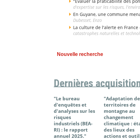
"Évaluer la praticabilité des po
d'expertise sur les risques, l'env
En Guyane, une commune menacé
Dubesset, Enzo
La culture de l'alerte en France
catastrophes naturelles et techno
Nouvelle recherche
Dernières acquisitio
"Le bureau
"Adaptation de
d'enquêtes et
territoires de
d'analyses sur les
montagne au
risques
changement
industriels (BEA-
climatique : ét
RI) : le rapport
des lieux des
annuel 2025."
actions et outil