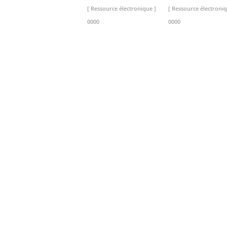
[ Ressource électronique ]
[ Ressource électroniq
0000
0000
>> VOIR LA BIBLIOTHEQUE