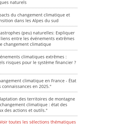
ques naturels
0000
pacts du changement climatique et
"Ident
nsition dans les Alpes du sud
lignes 
pour d
astrophes (peu) naturelles: Expliquer
résilie
 liens entre les événements extrêmes
propos
 le changement climatique
autori
acteur
vénements climatiques extrêmes :
des Alpe
ls risques pour le système financier ?
[ Ressour
Stéphanie
angement climatique en France - État
0000
s connaissances en 2025."
aptation des territoires de montagne
changement climatique : état des
ux des actions et outils."
Voir toutes les sélections thématiques