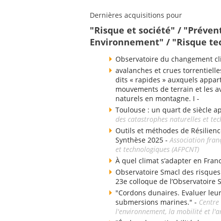
Dernières acquisitions pour
"Risque et société" / "Prévent
Environnement" / "Risque te
Observatoire du changement cli
avalanches et crues torrentielle
dits « rapides » auxquels appart
mouvements de terrain et les av
naturels en montagne. I -
Toulouse : un quart de siècle a
des catastrophes naturelles et te
Outils et méthodes de Résilienc
Synthèse 2025 -
Association fran
et technologiques (AFPCNT)
À quel climat s’adapter en Fran
Observatoire Smacl des risques d
23e colloque de l’Observatoire 
"Cordons dunaires. Evaluer leu
submersions marines." -
Centre 
l'environnement, la mobilité et 