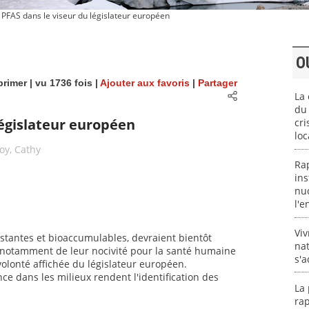
 PFAS dans le viseur du législateur européen
O
rimer
| vu 1736 fois |
Ajouter aux favoris
|
Partager
La 
du 
législateur européen
cri
loc
oy, Cathy
Ra
ins
nuc
l'
Viv
istantes et bioaccumulables, devraient bientôt
nat
n notamment de leur nocivité pour la santé humaine
s'a
volonté affichée du législateur européen.
nce dans les milieux rendent l'identification des
La 
rap