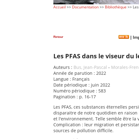
Accueil
>>
Documentation
>>
Bibliothèque
>> Les
Retour
|
Imp
Les PFAS dans le viseur du 
Auteurs :
Bus, Jean-Pascal
-
Morales-Fren
Année de parution : 2022
Langue : Français
Date périodique : juin 2022
Numéro périodique : 583
Pagination : p. 16-17
Les PFAS, ces substances éternelles pers
disparaitre de notre quotidien en raiso
et l'environnement. Telle semble être la 
Complication : leur migration et persista
sources de pollution difficile.