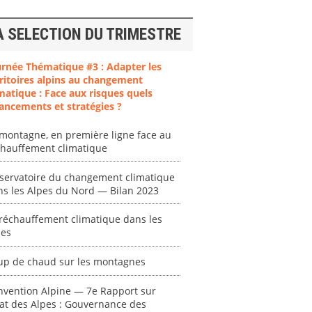
A SELECTION DU TRIMESTRE
urnée Thématique #3 : Adapter les
ritoires alpins au changement
matique : Face aux risques quels
ancements et stratégies ?
montagne, en première ligne face au
chauffement climatique
servatoire du changement climatique
ns les Alpes du Nord — Bilan 2023
ent
"Plan ministériel
"Événements
réchauffement climatique dans les
pes
 en
de gestion des
climatiques
at des
vagues de
extrêmes : quels
ces en
chaleur."
risques pour le
up de chaud sur les montagnes
système financier
[ Ressource électronique ]
? "
nvention Alpine — 7e Rapport sur
tronique ]
0000
tat des Alpes : Gouvernance des
[ Ressource électronique ]