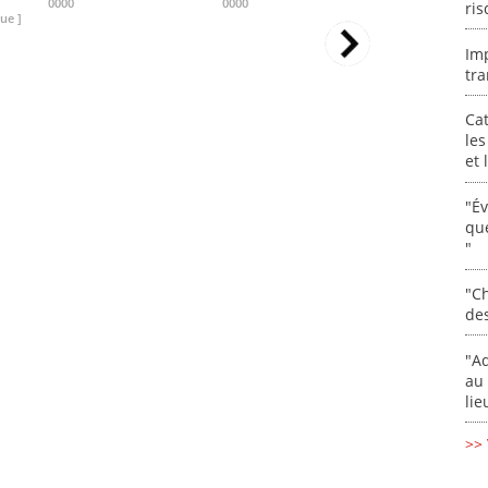
0000
0000
0000
ris
ue ]
Im
tra
Cat
les
et
"É
que
"
"Ch
de
"Ad
au 
lie
>> 