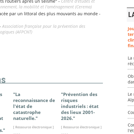
nts routiers après un séisme" -
Centre d'études et
ironnement, la mobilité et l'aménagement (Cerema)
e par un littoral des plus mouvants au monde -
L
 -
Association française pour la prévention des
Jo
logiques (AFPCNT)
ter
cli
fin
La 
ré
Ob
ns
da
s
"La
"Prévention des
"Changem
Le 
Al
reconnaissance de
risques
climatique
l'état de
industriels : état
France - Ét
catastrophe
des lieux 2001-
connaissan
Co
at
naturelle."
2026."
2025."
Co
[ Ressource électronique ]
[ Ressource électronique ]
[ Ressource élec
s."
l'é