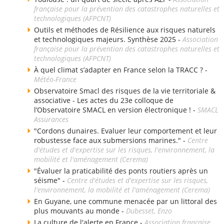
française pour la prévention des catastrophes naturelles et
technologiques (AFPCNT)
Outils et méthodes de Résilience aux risques naturels
et technologiques majeurs. Synthèse 2025 -
Association
française pour la prévention des catastrophes naturelles et
technologiques (AFPCNT)
À quel climat s’adapter en France selon la TRACC ? -
Météo-France
Observatoire Smacl des risques de la vie territoriale &
associative - Les actes du 23e colloque de
l’Observatoire SMACL en version électronique ! -
SMACL
Assurances
"Cordons dunaires. Evaluer leur comportement et leur
robustesse face aux submersions marines." -
Centre
d'études et d'expertise sur les risques, l'environnement, la
mobilité et l'aménagement (Cerema)
"Évaluer la praticabilité des ponts routiers après un
séisme" -
Centre d'études et d'expertise sur les risques,
l'environnement, la mobilité et l'aménagement (Cerema)
En Guyane, une commune menacée par un littoral des
plus mouvants au monde -
Dubesset, Enzo
La culture de l'alerte en France -
Association française