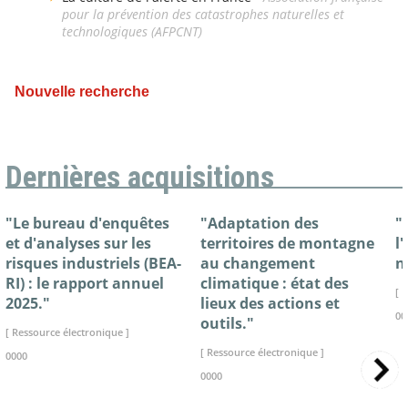
pour la prévention des catastrophes naturelles et
technologiques (AFPCNT)
Nouvelle recherche
Dernières acquisitions
"Le bureau d'enquêtes
"Adaptation des
"
et d'analyses sur les
territoires de montagne
l
risques industriels (BEA-
au changement
n
RI) : le rapport annuel
climatique : état des
[ 
2025."
lieux des actions et
00
outils."
[ Ressource électronique ]
[ Ressource électronique ]
0000
0000