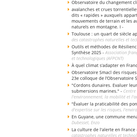
Observatoire du changement cli
avalanches et crues torrentielle
dits « rapides » auxquels appart
mouvements de terrain et les av
naturels en montagne. I -
Toulouse : un quart de siècle a
des catastrophes naturelles et te
Outils et méthodes de Résilienc
Synthèse 2025 -
Association fran
et technologiques (AFPCNT)
À quel climat s’adapter en Fran
Observatoire Smacl des risques d
23e colloque de l’Observatoire 
"Cordons dunaires. Evaluer leu
submersions marines." -
Centre 
l'environnement, la mobilité et 
"Évaluer la praticabilité des po
d'expertise sur les risques, l'env
En Guyane, une commune menacé
Dubesset, Enzo
La culture de l'alerte en France
catastrophes naturelles et techno