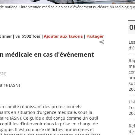
e national : Intervention médicale en cas d'événement nucléaire ou radiologiqu
O
rimer
| vu 5502 fois |
Ajouter aux favoris
|
Partager
Les
d'
ion médicale en cas d'événement
Rap
mem
con
ASN)
au
su
laire (ASN)
20
Usi
’un comité réunissant des professionnels
To
nants en situation d’urgence médicale, sous la
20
léaire (ASN). Ce guide a été conçu comme un outil
ceptibles d’intervenir dans la prise en charge de
Ref
logique. Il est composé de fiches numérotées et
de 