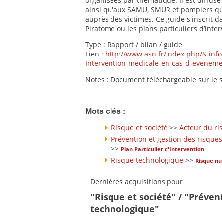
organisées par thématique. Il est diffusé
ainsi qu'aux SAMU, SMUR et pompiers qu
auprès des victimes. Ce guide s'inscrit 
Piratome ou les plans particuliers d’interv
Type : Rapport / bilan / guide
Lien :
http://www.asn.fr/index.php/S-inf
Intervention-medicale-en-cas-d-eveneme
Notes : Document téléchargeable sur le s
Mots clés :
Risque et société
>>
Acteur du ri
Prévention et gestion des risques
>>
Plan Particulier d'Intervention
Risque technologique
>>
Risque nu
Dernières acquisitions pour
"Risque et société" / "Préven
technologique"