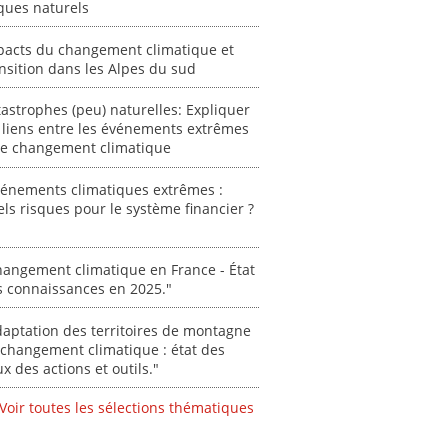
résilie
ques naturels
propos
autori
pacts du changement climatique et
acteur
nsition dans les Alpes du sud
des Alpe
astrophes (peu) naturelles: Expliquer
[ Ressour
 liens entre les événements extrêmes
Stéphanie
 le changement climatique
0000
vénements climatiques extrêmes :
ls risques pour le système financier ?
angement climatique en France - État
s connaissances en 2025."
aptation des territoires de montagne
changement climatique : état des
ux des actions et outils."
Voir toutes les sélections thématiques