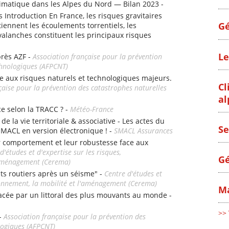
matique dans les Alpes du Nord — Bilan 2023 -
s Introduction En France, les risques gravitaires
Gé
iennent les écoulements torrentiels, les
alanches constituent les principaux risques
Le
près AZF -
Association française pour la prévention
chnologiques (AFPCNT)
e aux risques naturels et technologiques majeurs.
Cl
çaise pour la prévention des catastrophes naturelles
al
ce selon la TRACC ? -
Météo-France
e la vie territoriale & associative - Les actes du
Se
SMACL en version électronique ! -
SMACL Assurances
r comportement et leur robustesse face aux
d'études et d'expertise sur les risques,
Gé
l'aménagement (Cerema)
nts routiers après un séisme" -
Centre d'études et
ironnement, la mobilité et l'aménagement (Cerema)
Ma
e par un littoral des plus mouvants au monde -
>> 
 -
Association française pour la prévention des
logiques (AFPCNT)