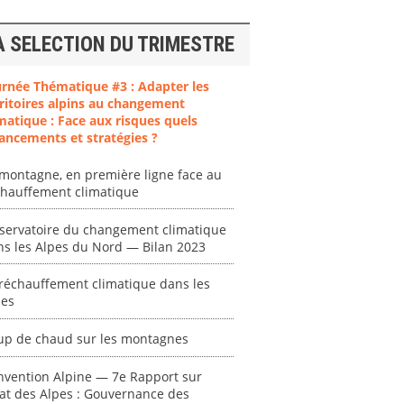
A SELECTION DU TRIMESTRE
urnée Thématique #3 : Adapter les
ritoires alpins au changement
matique : Face aux risques quels
ancements et stratégies ?
montagne, en première ligne face au
ent
"Plan ministériel
"Événements
chauffement climatique
 en
de gestion des
climatiques
at des
vagues de
extrêmes : quels
servatoire du changement climatique
ces en
chaleur."
risques pour le
ns les Alpes du Nord — Bilan 2023
système financier
[ Ressource électronique ]
? "
réchauffement climatique dans les
tronique ]
0000
pes
[ Ressource électronique ]
0000
up de chaud sur les montagnes
"Ident
lignes 
nvention Alpine — 7e Rapport sur
pour d
tat des Alpes : Gouvernance des