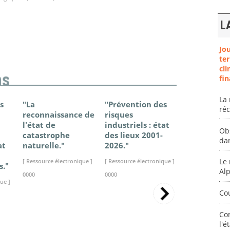
L
Jo
ter
cli
ns
fin
La 
s
"La
"Prévention des
"Changem
ré
reconnaissance de
risques
climatique
l'état de
industriels : état
France - Ét
Ob
catastrophe
des lieux 2001-
connaissan
da
at
naturelle."
2026."
2025."
Le 
[ Ressource électronique ]
[ Ressource électronique ]
[ Ressource élec
s."
Al
0000
0000
0000
ue ]
Co
Co
l'é