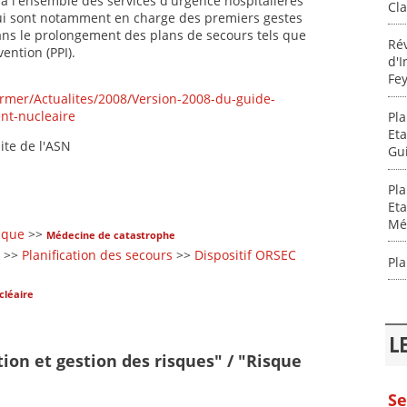
 à l'ensemble des services d'urgence hospitalières
Cla
i sont notamment en charge des premiers gestes
dans le prolongement des plans de secours tels que
Rév
ention (PPI).
d'I
Fey
ormer/Actualites/2008/Version-2008-du-guide-
nt-nucleaire
Pla
Eta
ite de l'ASN
Gui
Pla
Eta
Mé
sque
>>
Médecine de catastrophe
>>
Planification des secours
>>
Dispositif ORSEC
Pla
cléaire
L
tion et gestion des risques" / "Risque
Se