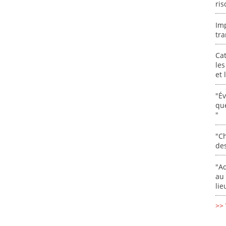
ris
Im
tra
Cat
les
et
"É
que
"
"Ch
de
"Ad
au 
lie
>> 