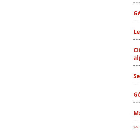
Gé
Le
Cl
al
Se
Gé
Ma
>> 