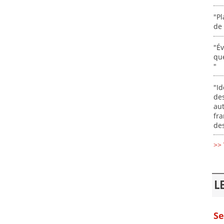
"Pl
de 
"É
que
"
"Id
des
aut
fr
des
>> 
L
Se