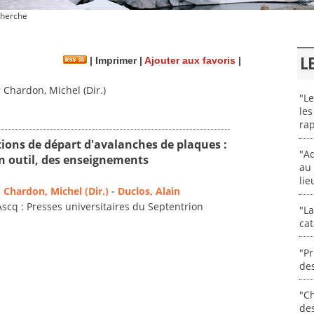
herche
L
|
Imprimer
|
Ajouter aux favoris
|
Chardon, Michel (Dir.)
"Le
les
rap
ions de départ d'avalanches de plaques :
"Ad
 outil, des enseignements
au 
lie
-
Chardon, Michel (Dir.)
-
Duclos, Alain
Ascq : Presses universitaires du Septentrion
"La
cat
"Pr
des
"Ch
de